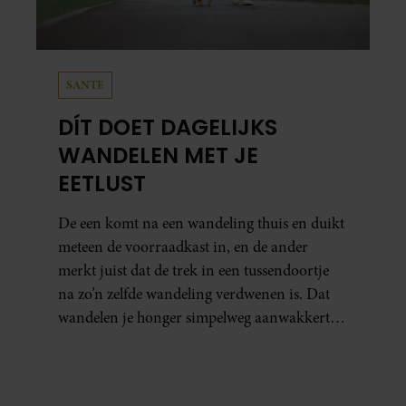
SANTE
DÍT DOET DAGELIJKS
WANDELEN MET JE
EETLUST
De een komt na een wandeling thuis en duikt
meteen de voorraadkast in, en de ander
merkt juist dat de trek in een tussendoortje
na zo’n zelfde wandeling verdwenen is. Dat
wandelen je honger simpelweg aanwakkert,
blijkt uit onderzoek een stuk te kort door de
bocht. Er gebeurt iets veel interessanters.