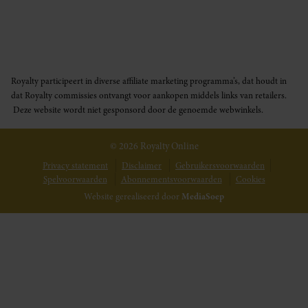
Royalty participeert in diverse affiliate marketing programma’s, dat houdt in
dat Royalty commissies ontvangt voor aankopen middels links van retailers.
Deze website wordt niet gesponsord door de genoemde webwinkels.
© 2026 Royalty Online
Privacy statement
Disclaimer
Gebruikersvoorwaarden
Spelvoorwaarden
Abonnementsvoorwaarden
Cookies
Website gerealiseerd door
MediaSoep