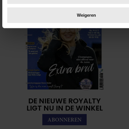
wijzigen of intrekken in de Cookieverklaring.
Weigeren
We gebruiken cookies om content en advertenties te persona
functies voor social media te bieden en om ons websiteverke
Ook delen we informatie over uw gebruik van onze site met 
social media, adverteren en analyse. Deze partners kunnen
combineren met andere informatie die u aan ze heeft verstre
verzameld op basis van uw gebruik van hun services. U gaa
onze cookies als u onze website blijft gebruiken.
DE NIEUWE ROYALTY
LIGT NU IN DE WINKEL
ABONNEREN