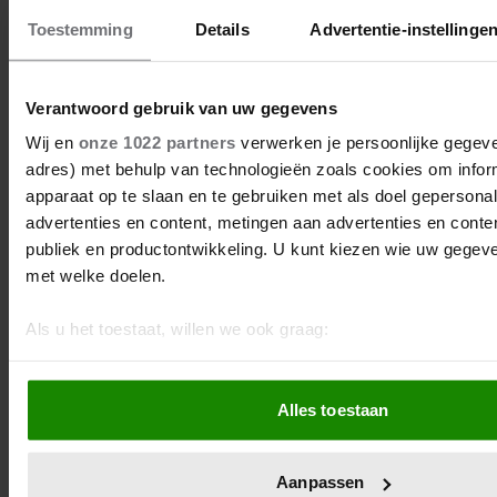
Toestemming
Details
Advertentie-instellinge
Verantwoord gebruik van uw gegevens
Wij en
onze 1022 partners
verwerken je persoonlijke gegeven
adres) met behulp van technologieën zoals cookies om infor
apparaat op te slaan en te gebruiken met als doel gepersona
advertenties en content, metingen aan advertenties en content
publiek en productontwikkeling. U kunt kiezen wie uw gegev
met welke doelen.
Als u het toestaat, willen we ook graag:
Informatie verzamelen over uw geografische locatie, d
meter nauwkeurig kan zijn
Alles toestaan
Uw apparaat identificeren door het actief te scannen 
eigenschappen (fingerprinting)
Lees meer over hoe uw persoonlijke gegevens worden verwe
Aanpassen
voorkeuren in het
detailgedeelte
in. U kunt uw toestemming