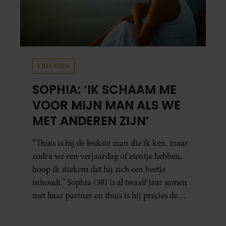
VRIENDIN
SOPHIA: ‘IK SCHAAM ME
VOOR MIJN MAN ALS WE
MET ANDEREN ZIJN’
“Thuis is hij de leukste man die ik ken, maar
zodra we een verjaardag of etentje hebben,
hoop ik stiekem dat hij zich een beetje
inhoudt.” Sophia (38) is al twaalf jaar samen
met haar partner en thuis is hij precies de
man op wie ze verliefd werd: lief, zorgzaam
en grappig. Toch merkt ze dat ze zich steeds