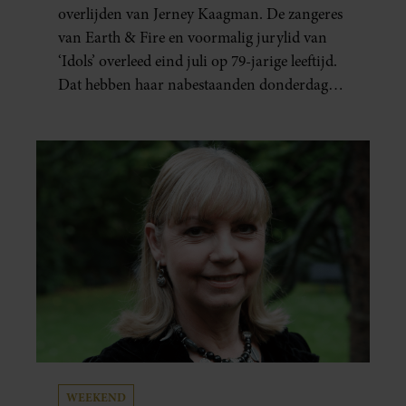
NOOIT VERGETEN’
overlijden van Jerney Kaagman. De zangeres
van Earth & Fire en voormalig jurylid van
‘Idols’ overleed eind juli op 79-jarige leeftijd.
Dat hebben haar nabestaanden donderdag
bekend gemaakt.
WEEKEND