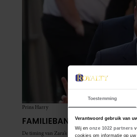
Toestemming
Prins Harry
FAMILIEBANDEN ONDER DRU
Verantwoord gebruik van u
Wij en
onze 1022 partners
v
De timing van Zara’s opmerkingen valt op. Hoewel ze
cookies om informatie op uw 