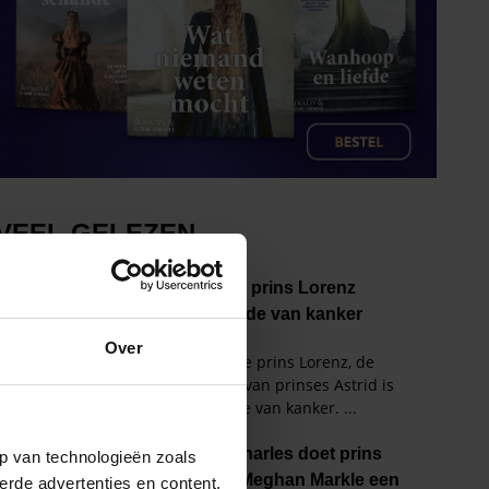
Over
p van technologieën zoals
erde advertenties en content,