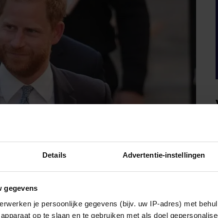
Details
Advertentie-instellingen
K
w gegevens
erwerken je persoonlijke gegevens (bijv. uw IP-adres) met behul
 geen namen noemde, interpreteren Britse media haar
apparaat op te slaan en te gebruiken met als doel gepersonalise