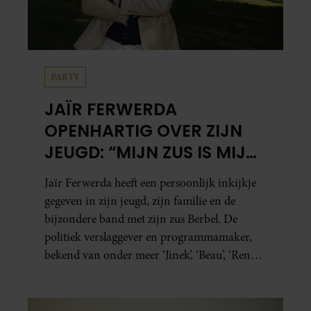
PARTY
JAÏR FERWERDA
OPENHARTIG OVER ZIJN
JEUGD: “MIJN ZUS IS MIJN
MORELE KOMPAS”
Jaïr Ferwerda heeft een persoonlijk inkijkje
gegeven in zijn jeugd, zijn familie en de
bijzondere band met zijn zus Berbel. De
politiek verslaggever en programmamaker,
bekend van onder meer ‘Jinek’, ‘Beau’, ‘Renze’,
‘Humberto’ en ‘RTL Tonight’, vertelt dat juist
zijn opvoeding de basis vormde voor zijn
carrière. Nog altijd kan hij voor advies bij