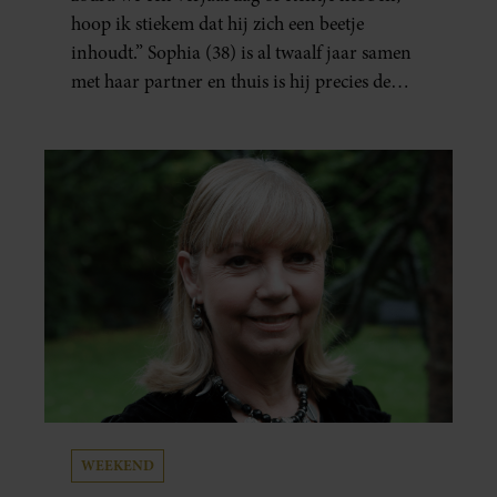
hoop ik stiekem dat hij zich een beetje
inhoudt.” Sophia (38) is al twaalf jaar samen
met haar partner en thuis is hij precies de
man op wie ze verliefd werd: lief, zorgzaam
en grappig. Toch merkt ze dat ze zich steeds
vaker schaamt zodra ze samen onder de
mensen zijn.
WEEKEND