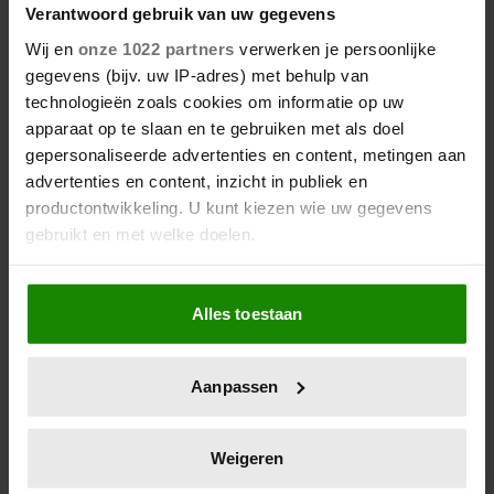
Verantwoord gebruik van uw gegevens
Wij en
onze 1022 partners
verwerken je persoonlijke
gegevens (bijv. uw IP-adres) met behulp van
technologieën zoals cookies om informatie op uw
apparaat op te slaan en te gebruiken met als doel
gepersonaliseerde advertenties en content, metingen aan
advertenties en content, inzicht in publiek en
productontwikkeling. U kunt kiezen wie uw gegevens
27 april 2026
gebruikt en met welke doelen.
DOKKUM PAKT UIT VOOR
KONINGSPAAR TIJDENS
Als u het toestaat, willen we ook graag:
KONINGSDAG 2026
Alles toestaan
Informatie verzamelen over uw geografische
locatie, die tot een paar meter nauwkeurig kan zijn
Uw apparaat identificeren door het actief te
Aanpassen
scannen op specifieke eigenschappen (fingerprinting)
Lees meer over hoe uw persoonlijke gegevens worden
verwerkt en stel uw voorkeuren in het
detailgedeelte
in.
Weigeren
U kunt uw toestemming op elk moment wijzigen of