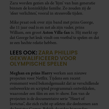
Zara worden gezien als de ‘lijm’ van hun generatie
binnen de koninklijke familie. Zo zouden zij de
‘sfeer verlichten’, vooral in stressvolle tijden.
Mike praat ook over zijn band met prins George,
die 11 jaar oud is en net als zijn vader, prins
Aston Villa-fan
William, een groot
is. Hij merkt op
dat George het leuk vindt om voetbal te spelen en dat
ze een hechte relatie hebben.
LEES OOK:
ZARA PHILLIPS
GEKWALIFICEERD VOOR
OLYMPISCHE SPELEN
Meghan en prins Harry
werken aan nieuwe
projecten voor Netflix. Tijdens een recent
evenement werd bekendgemaakt dat ze verschillende
onbewerkte en scripted programma’s ontwikkelen,
waaronder een film en een tv-show. Een van de
projecten is de documentaire serie “Heart of
Invictus”, die zich richt op atleten die deelnemen aan
de Invictus Games. Bekijk de video hieronder: