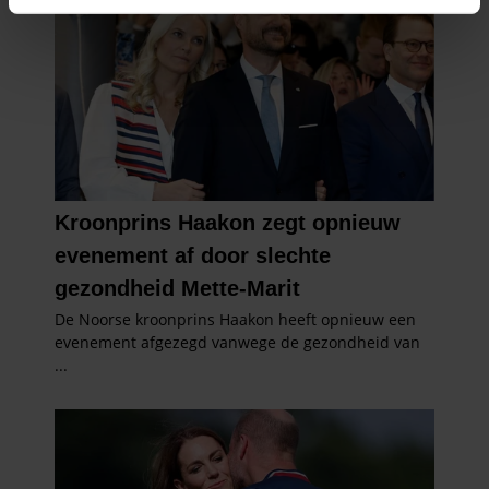
intrekken in de Cookieverklaring.
We gebruiken cookies om content en advertenties te
personaliseren, om functies voor social media te bieden
en om ons websiteverkeer te analyseren. Ook delen we
informatie over uw gebruik van onze site met onze
partners voor social media, adverteren en analyse. Deze
partners kunnen deze gegevens combineren met andere
informatie die u aan ze heeft verstrekt of die ze hebben
verzameld op basis van uw gebruik van hun services. U
gaat akkoord met onze cookies als u onze website blijft
gebruiken.