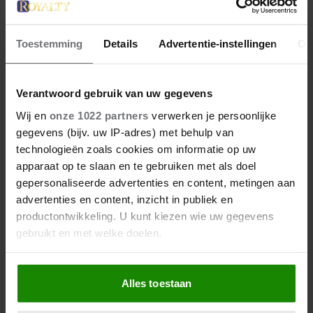
Toestemming
Details
Advertentie-instellingen
Ov
Verantwoord gebruik van uw gegevens
Wij en
onze 1022 partners
verwerken je persoonlijke
gegevens (bijv. uw IP-adres) met behulp van
technologieën zoals cookies om informatie op uw
4 januari 2026
apparaat op te slaan en te gebruiken met als doel
ZO ZAG CATHERINE
gepersonaliseerde advertenties en content, metingen aan
MIDDLETON ERUIT TOEN ZE
advertenties en content, inzicht in publiek en
MODEL WAS
productontwikkeling. U kunt kiezen wie uw gegevens
gebruikt en met welke doelen.
Als u het toestaat, willen we ook graag:
Alles toestaan
Informatie verzamelen over uw geografische
locatie, die tot een paar meter nauwkeurig kan zijn