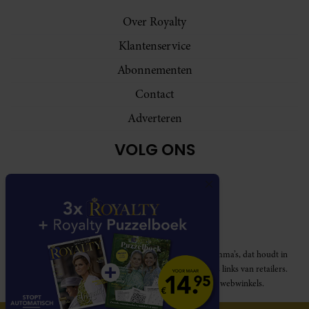
Over Royalty
Klantenservice
Abonnementen
Contact
Adverteren
VOLG ONS
Royalty participeert in diverse affiliate marketing programma’s, dat houdt in
dat Royalty commissies ontvangt voor aankopen middels links van retailers.
Deze website wordt niet gesponsord door de genoemde webwinkels.