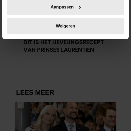
Uw apparaat identificeren door het actief te
Aanpassen
scannen op specifieke eigenschappen (fingerprinting)
Lees meer over hoe uw persoonlijke gegevens worden
verwerkt en stel uw voorkeuren in het
detailgedeelte
in.
Weigeren
U kunt uw toestemming op elk moment wijzigen of
23 december 2025
intrekken in de Cookieverklaring.
DIT IS HET LIEVELINGSRECEPT
VAN PRINSES LAURENTIEN
We gebruiken cookies om content en advertenties te
personaliseren, om functies voor social media te bieden
en om ons websiteverkeer te analyseren. Ook delen we
informatie over uw gebruik van onze site met onze
partners voor social media, adverteren en analyse. Deze
partners kunnen deze gegevens combineren met andere
informatie die u aan ze heeft verstrekt of die ze hebben
verzameld op basis van uw gebruik van hun services. U
gaat akkoord met onze cookies als u onze website blijft
gebruiken.