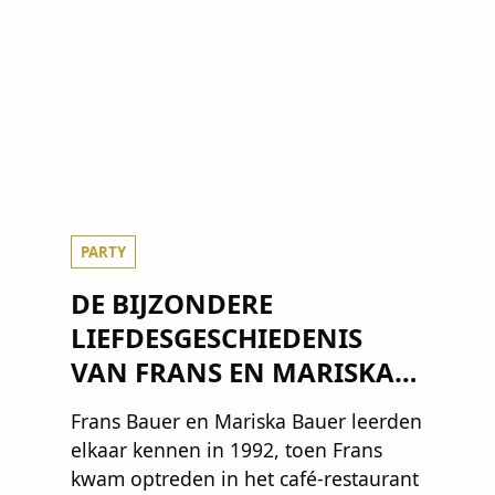
PARTY
DE BIJZONDERE
LIEFDESGESCHIEDENIS
VAN FRANS EN MARISKA
BAUER: OOK IN BED
Frans Bauer en Mariska Bauer leerden
ELKAARS EERSTE
elkaar kennen in 1992, toen Frans
kwam optreden in het café-restaurant