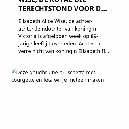
TERECHTSTOND VOOR DE
DOOD VAN HAAR BABY
Elizabeth Alice Wise, de achter-
achterkleindochter van koningin
Victoria is afgelopen week op 89-
jarige leeftijd overleden. Achter de
verre nicht van koningin Elizabeth II
gaat een heftig verhaal schuil. Zo zag
haar leven eruit.