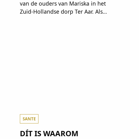
van de ouders van Mariska in het
Zuid-Hollandse dorp Ter Aar. Als
dochter die opgroeide in een
horecagezin hielp Mariska vaak mee
in de bediening.
SANTE
DÍT IS WAAROM