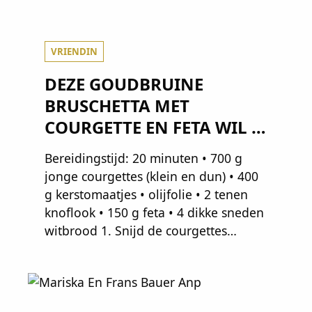
VRIENDIN
DEZE GOUDBRUINE
BRUSCHETTA MET
COURGETTE EN FETA WIL JE
METEEN MAKEN
Bereidingstijd: 20 minuten • 700 g
jonge courgettes (klein en dun) • 400
g kerstomaatjes • olijfolie • 2 tenen
knoflook • 150 g feta • 4 dikke sneden
witbrood 1. Snijd de courgettes
schuin in plakken van 2 centimeter
dik. Halveer de tomaatjes. Pel en hak
de knoflook. 2. Verhit een scheut olie
in…