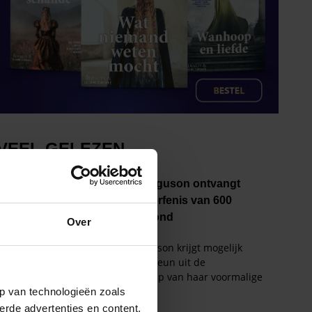
Over
p van technologieën zoals
erde advertenties en content,