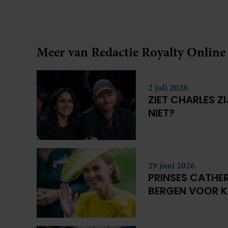
verliefd werd: lief, zorgzaam en grappig. Toch
merkt ze dat ze zich steeds vaker schaamt zodra
ze samen onder de mensen zijn.
Meer van Redactie Royalty Online
2 juli 2026
ZIET CHARLES Z
NIET?
29 juni 2026
PRINSES CATHER
BERGEN VOOR 