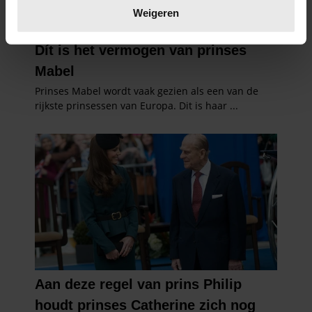
verwerkt en stel uw voorkeuren in het
detailgedeelte
in.
Weigeren
U kunt uw toestemming op elk moment wijzigen of
intrekken in de Cookieverklaring.
We gebruiken cookies om content en advertenties te
personaliseren, om functies voor social media te bieden
en om ons websiteverkeer te analyseren. Ook delen we
informatie over uw gebruik van onze site met onze
partners voor social media, adverteren en analyse. Deze
partners kunnen deze gegevens combineren met andere
informatie die u aan ze heeft verstrekt of die ze hebben
verzameld op basis van uw gebruik van hun services. U
gaat akkoord met onze cookies als u onze website blijft
gebruiken.