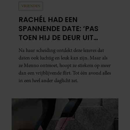
VRIENDIN
RACHÉL HAD EEN
SPANNENDE DATE: ‘PAS
TOEN HIJ DE DEUR UIT
WAS, BESEFTE IK WAT ER
Na haar scheiding ontdekt deze lezeres dat
ECHT WAS GEBEURD’
daten ook luchtig en leuk kan zijn. Maar als
ze Menno ontmoet, hoopt ze stiekem op meer
dan een vrijblijvende flirt. Tot één avond alles
in een heel ander daglicht zet.