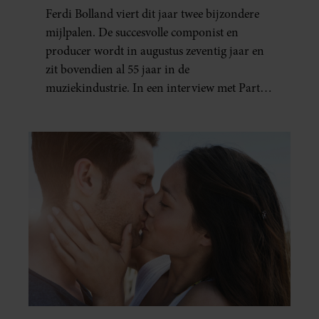
UIT MIJN AGENDA”
Ferdi Bolland viert dit jaar twee bijzondere
mijlpalen. De succesvolle componist en
producer wordt in augustus zeventig jaar en
zit bovendien al 55 jaar in de
muziekindustrie. In een interview met Party
blikt hij terug op zijn indrukwekkende
carrière, maar maakt hij vooral duidelijk
waar zijn prioriteiten tegenwoordig liggen:
zijn gezin.