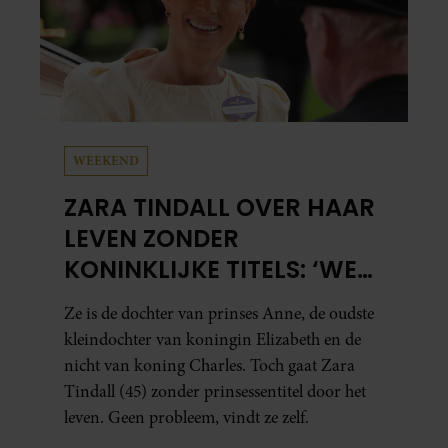
WEEKEND
ZARA TINDALL OVER HAAR
LEVEN ZONDER
KONINKLIJKE TITELS: ‘WE
HEBBEN ENORM VEEL
Ze is de dochter van prinses Anne, de oudste
GELUK GEHAD’
kleindochter van koningin Elizabeth en de
nicht van koning Charles. Toch gaat Zara
Tindall (45) zonder prinsessentitel door het
leven. Geen probleem, vindt ze zelf.