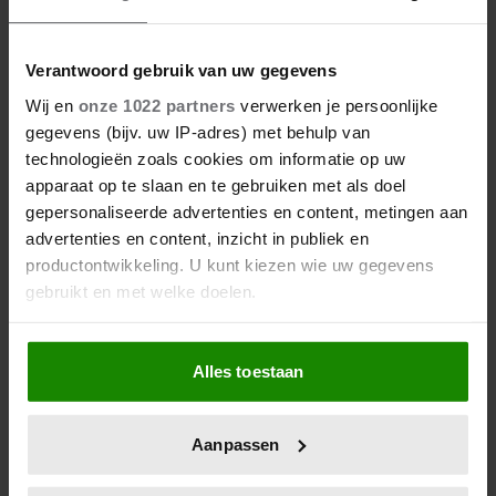
Verantwoord gebruik van uw gegevens
Wij en
onze 1022 partners
verwerken je persoonlijke
gegevens (bijv. uw IP-adres) met behulp van
technologieën zoals cookies om informatie op uw
apparaat op te slaan en te gebruiken met als doel
gepersonaliseerde advertenties en content, metingen aan
advertenties en content, inzicht in publiek en
productontwikkeling. U kunt kiezen wie uw gegevens
gebruikt en met welke doelen.
Als u het toestaat, willen we ook graag:
Alles toestaan
Informatie verzamelen over uw geografische
locatie, die tot een paar meter nauwkeurig kan zijn
Uw apparaat identificeren door het actief te
Aanpassen
scannen op specifieke eigenschappen (fingerprinting)
Lees meer over hoe uw persoonlijke gegevens worden