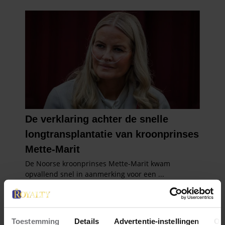
Toestemming
Details
Advertentie-instellingen
Ov