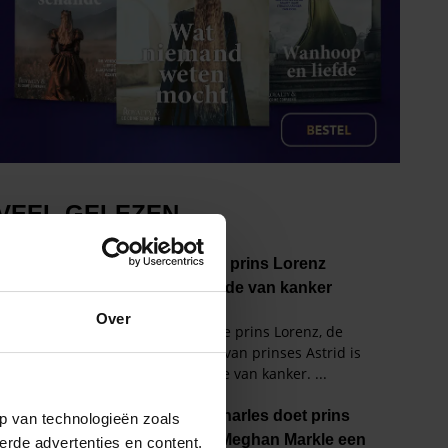
Over
p van technologieën zoals
erde advertenties en content,