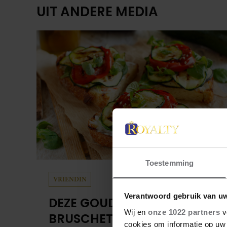
UIT ANDERE MEDIA
Toestemming
VRIENDIN
Verantwoord gebruik van u
DEZE GOUDBRUINE
Wij en
onze 1022 partners
v
BRUSCHETTA MET
cookies om informatie op uw 