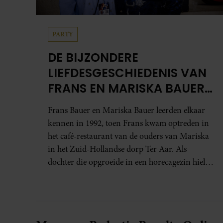
PARTY
DE BIJZONDERE
LIEFDESGESCHIEDENIS VAN
FRANS EN MARISKA BAUER:
OOK IN BED ELKAARS
Frans Bauer en Mariska Bauer leerden elkaar
EERSTE
kennen in 1992, toen Frans kwam optreden in
het café-restaurant van de ouders van Mariska
in het Zuid-Hollandse dorp Ter Aar. Als
dochter die opgroeide in een horecagezin hielp
Mariska vaak mee in de bediening.