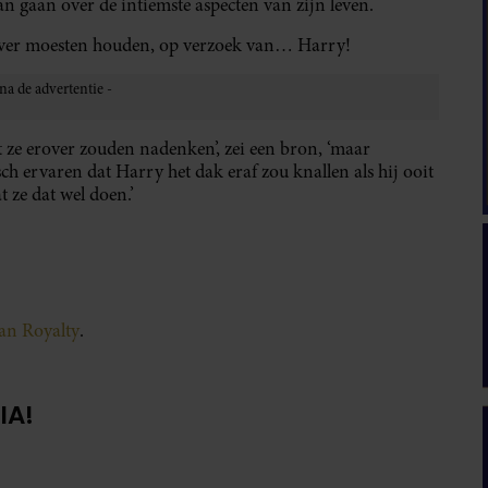
n gaan over de intiemste aspecten van zijn leven.
 over moesten houden, op verzoek van… Harry!
 ze erover zouden nadenken’, zei een bron, ‘maar
sch ervaren dat Harry het dak eraf zou knallen als hij ooit
 ze dat wel doen.’
van Royalty
.
IA!