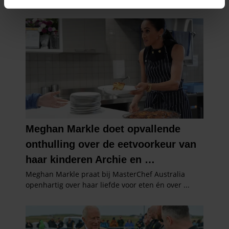
intrekken in de Cookieverklaring.
We gebruiken cookies om content en advertenties te
personaliseren, om functies voor social media te bieden
en om ons websiteverkeer te analyseren. Ook delen we
informatie over uw gebruik van onze site met onze
partners voor social media, adverteren en analyse. Deze
partners kunnen deze gegevens combineren met andere
informatie die u aan ze heeft verstrekt of die ze hebben
verzameld op basis van uw gebruik van hun services. U
gaat akkoord met onze cookies als u onze website blijft
gebruiken.