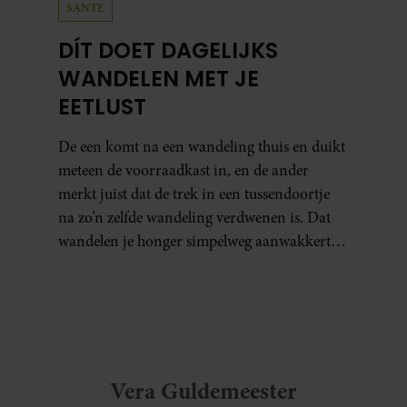
SANTE
DÍT DOET DAGELIJKS
WANDELEN MET JE
EETLUST
De een komt na een wandeling thuis en duikt
meteen de voorraadkast in, en de ander
merkt juist dat de trek in een tussendoortje
na zo’n zelfde wandeling verdwenen is. Dat
wandelen je honger simpelweg aanwakkert,
blijkt uit onderzoek een stuk te kort door de
bocht. Er gebeurt iets veel interessanters.
Vera Guldemeester