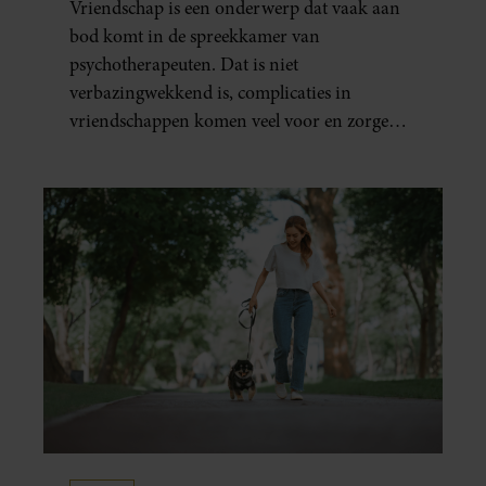
Vriendschap is een onderwerp dat vaak aan
MARTINE GEEFT ADVIES.
bod komt in de spreekkamer van
psychotherapeuten. Dat is niet
verbazingwekkend is, complicaties in
vriendschappen komen veel voor en zorgen
voor veel stress.