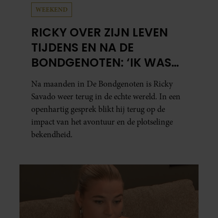
WEEKEND
RICKY OVER ZIJN LEVEN
TIJDENS EN NA DE
BONDGENOTEN: ‘IK WAS
MENTAAL EN FYSIEK
Na maanden in De Bondgenoten is Ricky
UITGEPUT’
Savado weer terug in de echte wereld. In een
openhartig gesprek blikt hij terug op de
impact van het avontuur en de plotselinge
bekendheid.