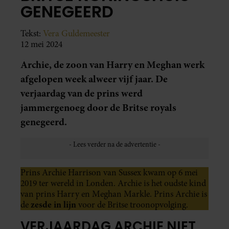
GENEGEERD
Tekst:
Vera Guldemeester
12 mei 2024
Archie, de zoon van Harry en Meghan werk
afgelopen week alweer vijf jaar. De
verjaardag van de prins werd
jammergenoeg door de Britse royals
genegeerd.
Prins Archie Harrison van Sussex kwam op 6 mei
2019 ter wereld in Londen. Archie is het oudste kind
van prins Harry en Meghan Markle. Prins Archie is
zesde in lijn
de
voor de Britse troonopvolging.
VERJAARDAG ARCHIE NIET