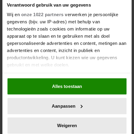
Verantwoord gebruik van uw gegevens
Wij en
onze 1022 partners
verwerken je persoonlijke
gegevens (bijv. uw IP-adres) met behulp van
technologieën zoals cookies om informatie op uw
apparaat op te slaan en te gebruiken met als doel
gepersonaliseerde advertenties en content, metingen aan
advertenties en content, inzicht in publiek en
productontwikkeling. U kunt kiezen wie uw gegevens
gebruikt en met welke doelen.
23 april 2026
Als u het toestaat, willen we ook graag:
KATE EN CAMILLA HEBBEN EEN
Alles toestaan
Informatie verzamelen over uw geografische
GESPANNEN BAND: DÍT IS DE
locatie, die tot een paar meter nauwkeurig kan zijn
REDEN
Uw apparaat identificeren door het actief te
Aanpassen
scannen op specifieke eigenschappen (fingerprinting)
Lees meer over hoe uw persoonlijke gegevens worden
verwerkt en stel uw voorkeuren in het
detailgedeelte
in.
Weigeren
U kunt uw toestemming op elk moment wijzigen of