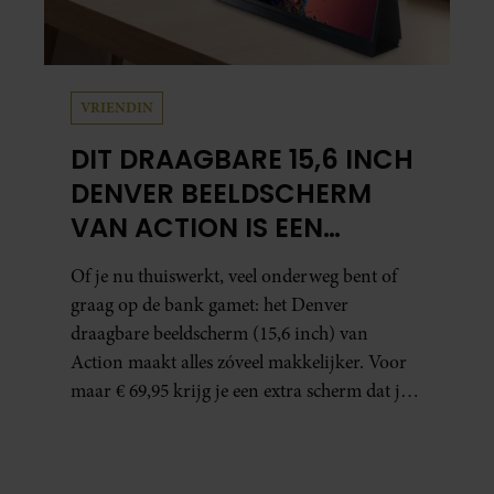
VRIENDIN
DIT DRAAGBARE 15,6 INCH
DENVER BEELDSCHERM
VAN ACTION IS EEN
GAMECHANGER VOOR
Of je nu thuiswerkt, veel onderweg bent of
THUISWERKERS ÉN BINGE-
graag op de bank gamet: het Denver
WATCHERS
draagbare beeldscherm (15,6 inch) van
Action maakt alles zóveel makkelijker. Voor
maar € 69,95 krijg je een extra scherm dat je
letterlijk overal mee naartoe kunt nemen…
en dat is in tijden van hybride werken echt
geen overbodige luxe.