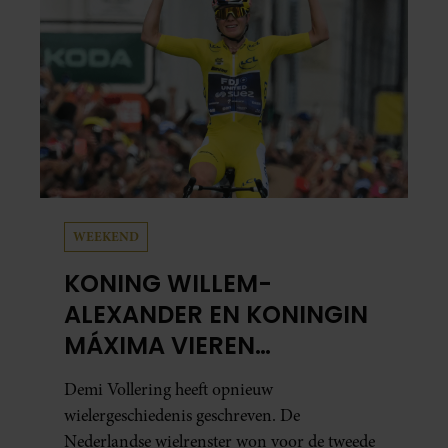
WEEKEND
KONING WILLEM-
ALEXANDER EN KONINGIN
MÁXIMA VIEREN
HISTORISCHE ZEGE DEMI
Demi Vollering heeft opnieuw
VOLLERING OP TOUR DE
wielergeschiedenis geschreven. De
FRANCE FEMMES
Nederlandse wielrenster won voor de tweede