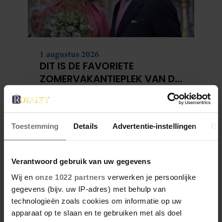
1 augustus 2026
DIT IS DE FAVORIETE
ZOMERVAKANTIEPLEK VAN DE
BELGISCHE KONINKLIJKE
FAMILIE
Toestemming
Details
Advertentie-instellingen
Ov
Verantwoord gebruik van uw gegevens
Wij en
onze 1022 partners
verwerken je persoonlijke
gegevens (bijv. uw IP-adres) met behulp van
technologieën zoals cookies om informatie op uw
apparaat op te slaan en te gebruiken met als doel