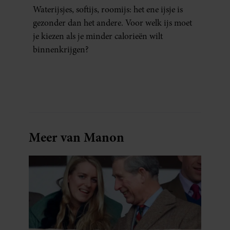
Waterijsjes, softijs, roomijs: het ene ijsje is
partners kunnen deze gegevens combineren met andere
gezonder dan het andere. Voor welk ijs moet
informatie die u aan ze heeft verstrekt of die ze hebben
je kiezen als je minder calorieën wilt
verzameld op basis van uw gebruik van hun services. U
gaat akkoord met onze cookies als u onze website blijft
binnenkrijgen?
gebruiken.
Meer van Manon