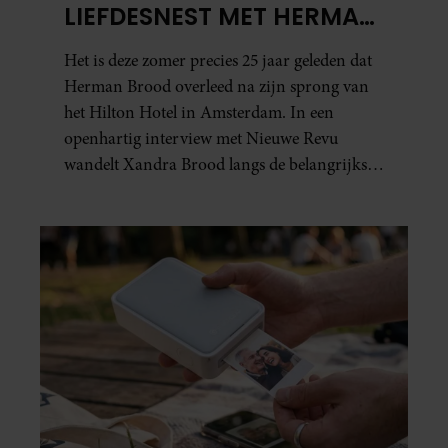
LIEFDESNEST MET HERMAN
BROOD: “HIER IS LOLA
Het is deze zomer precies 25 jaar geleden dat
GEBOREN”
Herman Brood overleed na zijn sprong van
het Hilton Hotel in Amsterdam. In een
openhartig interview met Nieuwe Revu
wandelt Xandra Brood langs de belangrijkste
plekken uit hun gezamenlijke verleden.
Vooral de woning aan de Lange
Leidsedwarsstraat roept een stortvloed aan
herinneringen op. Daar begon hun leven
samen en werd dochter Lola geboren.