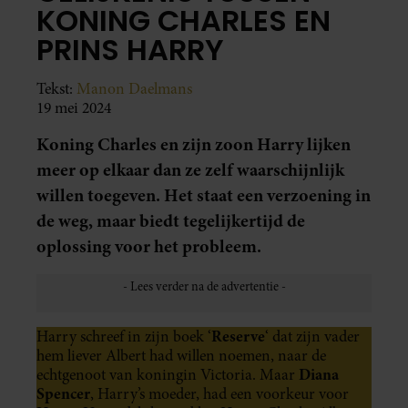
KONING CHARLES EN
PRINS HARRY
Tekst:
Manon Daelmans
19 mei 2024
Koning Charles en zijn zoon Harry lijken
meer op elkaar dan ze zelf waarschijnlijk
willen toegeven. Het staat een verzoening in
de weg, maar biedt tegelijkertijd de
oplossing voor het probleem.
Reserve
Harry schreef in zijn boek ‘
‘ dat zijn vader
hem liever Albert had willen noemen, naar de
Diana
echtgenoot van koningin Victoria. Maar
Spencer
, Harry’s moeder, had een voorkeur voor