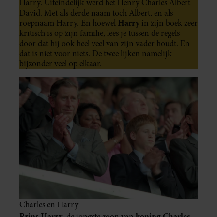
Harry. Uiteindelijk werd het Henry Charles Albert
David. Met als derde naam toch Albert, en als
Harry
roepnaam Harry. En hoewel
in zijn boek zeer
kritisch is op zijn familie, lees je tussen de regels
door dat hij ook heel veel van zijn vader houdt. En
dat is niet voor niets. De twee lijken namelijk
bijzonder veel op elkaar.
Charles en Harry
Prins Harry
koning Charles
, de jongste zoon van