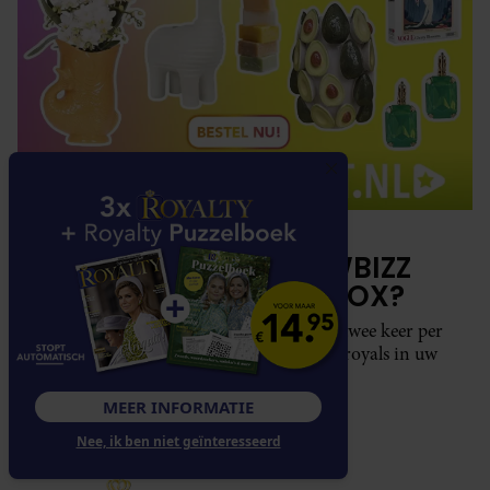
HET LAATSTE SHOWBIZZ
NIEUWS IN UW INBOX?
Met de Showbuzz-nieuwsbrief krijgt u twee keer per
week alle buzz over de showbizz en de royals in uw
mailbox.
MEER INFORMATIE
Nee, ik ben niet geïnteresseerd