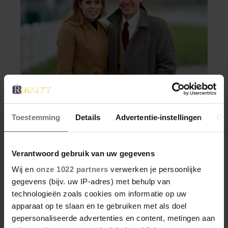
WEEKEND
Toestemming
Details
Advertentie-instellingen
Ov
PRINSES BEATRICE’S
ECHTGENOOT EDOARDO
Verantwoord gebruik van uw gegevens
ONTKENT
Wij en
onze 1022 partners
verwerken je persoonlijke
HUWELIJKSPROBLEMEN
gegevens (bijv. uw IP-adres) met behulp van
Edoardo Mapelli Mozzi, de echtgenoot van
technologieën zoals cookies om informatie op uw
prinses Beatrice, is in een zeldzaam interview
apparaat op te slaan en te gebruiken met als doel
dieper ingegaan op zijn huwelijk en het geluk
gepersonaliseerde advertenties en content, metingen aan
dat zijn gezin hem brengt.