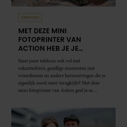
VRIENDIN
MET DEZE MINI
FOTOPRINTER VAN
ACTION HEB JE JE
FAVORIETE FOTO’S BINNEN
Staat jouw telefoon ook vol met
ÉÉN MINUUT IN HANDEN
vakantiefoto’s, gezellige momenten met
vriendinnen en andere herinneringen die je
eigenlijk nooit meer terugkijkt? Met deze
mini fotoprinter van Action geef je ze
eindelijk een plekje buiten je camerarol. En
het leuke: binnen één minuut heb je jouw foto
al in handen.