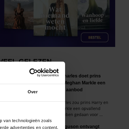
Over
p van technologieën zoals
erde advertenties en content,