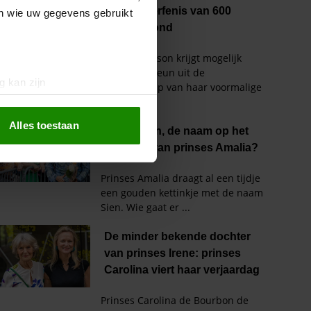
en wie uw gegevens gebruikt
g kan zijn
erprinting)
t
detailgedeelte
in. U kunt uw
Alles toestaan
 media te bieden en om ons
ze partners voor social
nformatie die u aan ze heeft
oord met onze cookies als u