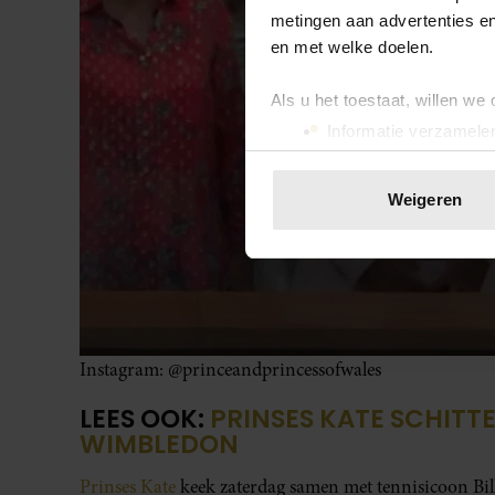
metingen aan advertenties en
en met welke doelen.
Als u het toestaat, willen we
Informatie verzamelen
Uw apparaat identific
Lees meer over hoe uw perso
Weigeren
toestemming op elk moment wi
We gebruiken cookies om cont
websiteverkeer te analyseren
media, adverteren en analys
verstrekt of die ze hebben v
Instagram: @princeandprincessofwales
onze website blijft gebruiken.
LEES OOK:
PRINSES KATE SCHITT
WIMBLEDON
Prinses Kate
keek zaterdag samen met tennisicoon Bill