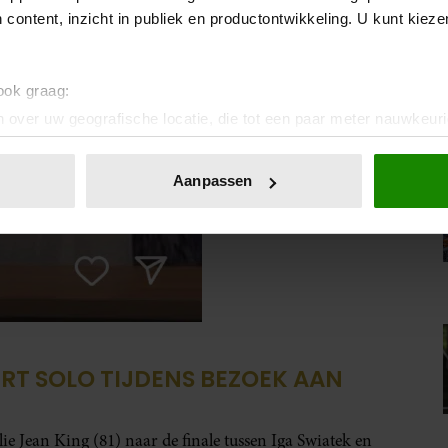
 content, inzicht in publiek en productontwikkeling. U kunt kiez
 ook graag:
 over uw geografische locatie, die tot een paar meter nauwkeuri
eren door het actief te scannen op specifieke eigenschappen (fing
onlijke gegevens worden verwerkt en stel uw voorkeuren in he
Aanpassen
jzigen of intrekken in de Cookieverklaring.
ent en advertenties te personaliseren, om functies voor social
. Ook delen we informatie over uw gebruik van onze site met on
e. Deze partners kunnen deze gegevens combineren met andere i
erzameld op basis van uw gebruik van hun services. U gaat akk
ERT SOLO TIJDENS BEZOEK AAN
ie Jean King (81) naar de finale tussen Iga Swiatek en