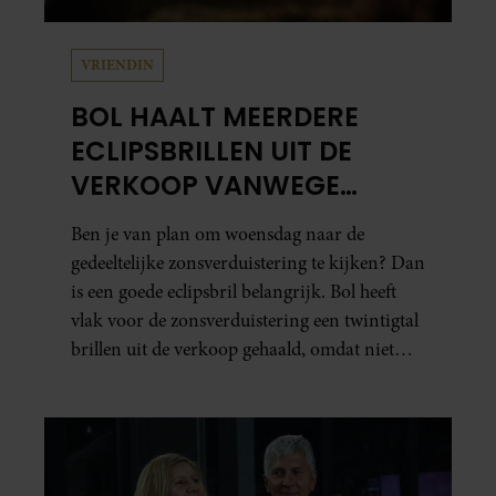
VRIENDIN
BOL HAALT MEERDERE
ECLIPSBRILLEN UIT DE
VERKOOP VANWEGE
TWIJFELS OVER VEILIGHEID
Ben je van plan om woensdag naar de
gedeeltelijke zonsverduistering te kijken? Dan
is een goede eclipsbril belangrijk. Bol heeft
vlak voor de zonsverduistering een twintigtal
brillen uit de verkoop gehaald, omdat niet
kon worden gegarandeerd dat ze aan de
veiligheidseisen voldoen.