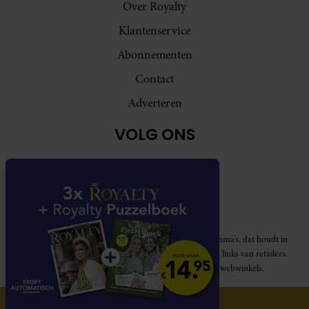
Over Royalty
Klantenservice
Abonnementen
Contact
Adverteren
VOLG ONS
Royalty participeert in diverse affiliate marketing programma’s, dat houdt in
dat Royalty commissies ontvangt voor aankopen middels links van retailers.
Deze website wordt niet gesponsord door de genoemde webwinkels.
© 2026 Royalty Online