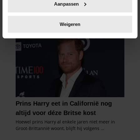
Aanpassen
scannen op specifieke eigenschappen (fingerprinting)
Lees meer over hoe uw persoonlijke gegevens worden
verwerkt en stel uw voorkeuren in het
detailgedeelte
in.
Weigeren
U kunt uw toestemming op elk moment wijzigen of
intrekken in de Cookieverklaring.
We gebruiken cookies om content en advertenties te
personaliseren, om functies voor social media te bieden
en om ons websiteverkeer te analyseren. Ook delen we
informatie over uw gebruik van onze site met onze
partners voor social media, adverteren en analyse. Deze
partners kunnen deze gegevens combineren met andere
informatie die u aan ze heeft verstrekt of die ze hebben
verzameld op basis van uw gebruik van hun services. U
gaat akkoord met onze cookies als u onze website blijft
gebruiken.