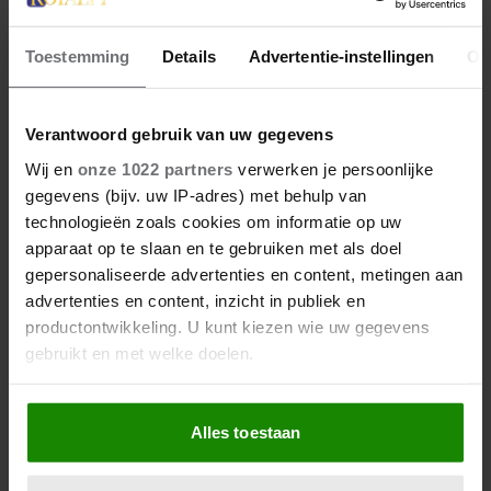
Toestemming
Details
Advertentie-instellingen
Ov
Verantwoord gebruik van uw gegevens
Wij en
onze 1022 partners
verwerken je persoonlijke
gegevens (bijv. uw IP-adres) met behulp van
technologieën zoals cookies om informatie op uw
apparaat op te slaan en te gebruiken met als doel
gepersonaliseerde advertenties en content, metingen aan
advertenties en content, inzicht in publiek en
productontwikkeling. U kunt kiezen wie uw gegevens
gebruikt en met welke doelen.
Als u het toestaat, willen we ook graag:
Alles toestaan
Informatie verzamelen over uw geografische
locatie, die tot een paar meter nauwkeurig kan zijn
Uw apparaat identificeren door het actief te