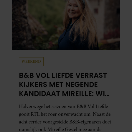
WEEKEND
B&B VOL LIEFDE VERRAST
KIJKERS MET NEGENDE
KANDIDAAT MIREILLE: WIE
IS ZIJ EIGENLIJK?
Halverwege het seizoen van B&B Vol Liefde
gooit RTL het roer onverwacht om. Naast de
acht eerder voorgestelde B&B-eigenaren doet
namelijk ook Mireille Gestel mee aan de