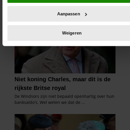
Uw apparaat identificeren door het actief te scannen 
specifieke eigenschappen (fingerprinting)
Aanpassen
Lees meer over hoe uw persoonlijke gegevens worden verwe
en stel uw voorkeuren in het
detailgedeelte
in. U kunt uw
toestemming op elk moment wijzigen of intrekken in de
Weigeren
Cookieverklaring.
We gebruiken cookies om content en advertenties te
personaliseren, om functies voor social media te bieden en 
ons websiteverkeer te analyseren. Ook delen we informatie
over uw gebruik van onze site met onze partners voor social
media, adverteren en analyse. Deze partners kunnen deze
gegevens combineren met andere informatie die u aan ze he
verstrekt of die ze hebben verzameld op basis van uw gebru
van hun services. U gaat akkoord met onze cookies als u o
website blijft gebruiken.