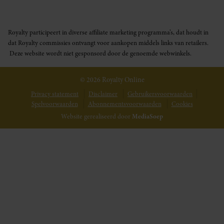
Royalty participeert in diverse affiliate marketing programma’s, dat houdt in
dat Royalty commissies ontvangt voor aankopen middels links van retailers.
Deze website wordt niet gesponsord door de genoemde webwinkels.
© 2026 Royalty Online
Privacy statement
Disclaimer
Gebruikersvoorwaarden
Spelvoorwaarden
Abonnementsvoorwaarden
Cookies
Website gerealiseerd door
MediaSoep