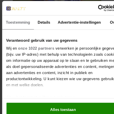
Toestemming
Details
Advertentie-instellingen
O
Verantwoord gebruik van uw gegevens
Wij en
onze 1022 partners
verwerken je persoonlijke gegev
(bijv. uw IP-adres) met behulp van technologieën zoals cook
om informatie op uw apparaat op te slaan en te gebruiken me
als doel gepersonaliseerde advertenties en content, metinge
aan advertenties en content, inzicht in publiek en
productontwikkeling. U kunt kiezen wie uw gegevens gebruik
en met welke doelen.
Als u het toestaat, willen we ook graag:
Informatie verzamelen over uw geografische locatie, 
Alles toestaan
tot een paar meter nauwkeurig kan zijn