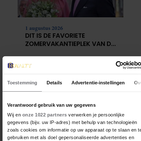
1 augustus 2026
DIT IS DE FAVORIETE
ZOMERVAKANTIEPLEK VAN DE
BELGISCHE KONINKLIJKE
FAMILIE
Toestemming
Details
Advertentie-instellingen
Ov
Verantwoord gebruik van uw gegevens
Wij en
onze 1022 partners
verwerken je persoonlijke
gegevens (bijv. uw IP-adres) met behulp van technologieën
zoals cookies om informatie op uw apparaat op te slaan en t
28 april 2026
gebruiken met als doel gepersonaliseerde advertenties en