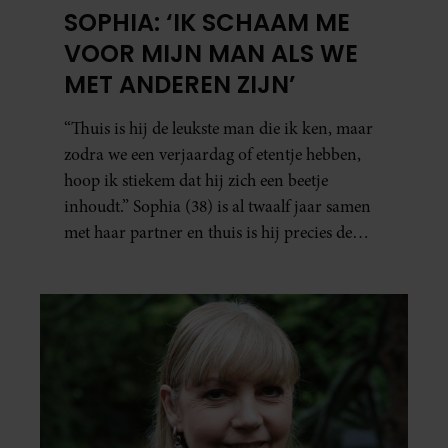
SOPHIA: ‘IK SCHAAM ME
VOOR MIJN MAN ALS WE
MET ANDEREN ZIJN’
“Thuis is hij de leukste man die ik ken, maar
zodra we een verjaardag of etentje hebben,
hoop ik stiekem dat hij zich een beetje
inhoudt.” Sophia (38) is al twaalf jaar samen
met haar partner en thuis is hij precies de
man op wie ze verliefd werd: lief, zorgzaam
en grappig. Toch merkt ze dat ze zich steeds
vaker schaamt zodra ze samen onder de
mensen zijn.