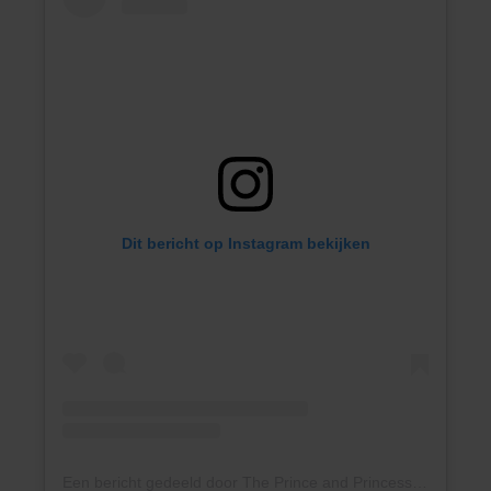
Dit bericht op Instagram bekijken
Een bericht gedeeld door The Prince and Princess of Wales (@princeandprincessofwales)