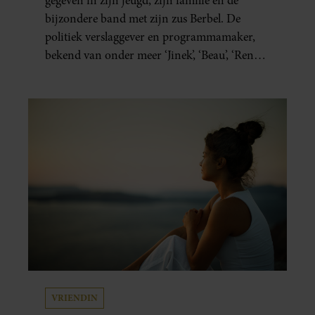
gegeven in zijn jeugd, zijn familie en de
bijzondere band met zijn zus Berbel. De
politiek verslaggever en programmamaker,
bekend van onder meer ‘Jinek’, ‘Beau’, ‘Renze’,
‘Humberto’ en ‘RTL Tonight’, vertelt dat juist
zijn opvoeding de basis vormde voor zijn
carrière. Nog altijd kan hij voor advies bij
zijn zus terecht.
VRIENDIN