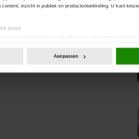
 content, inzicht in publiek en productontwikkeling. U kunt kiez
 ook graag:
IA!
 over uw geografische locatie, die tot een paar meter nauwkeuri
eren door het actief te scannen op specifieke eigenschappen (fing
onlijke gegevens worden verwerkt en stel uw voorkeuren in he
Aanpassen
jzigen of intrekken in de Cookieverklaring.
ent en advertenties te personaliseren, om functies voor social
. Ook delen we informatie over uw gebruik van onze site met on
e. Deze partners kunnen deze gegevens combineren met andere i
erzameld op basis van uw gebruik van hun services. U gaat akk