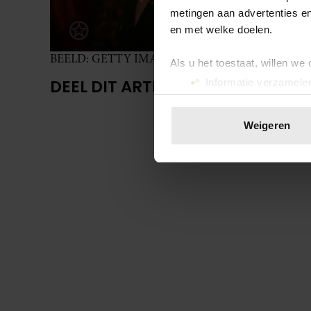
metingen aan advertenties en
en met welke doelen.
BEELD: GETTY IMAGES
Als u het toestaat, willen we
DEEL DIT ARTIKEL OP SOCIAL MED
Informatie verzamelen
Uw apparaat identific
Lees meer over hoe uw perso
Weigeren
toestemming op elk moment wi
UIT ANDERE MEDIA
We gebruiken cookies om cont
websiteverkeer te analyseren
media, adverteren en analys
verstrekt of die ze hebben v
onze website blijft gebruiken.