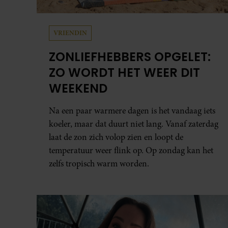
PARTY
DANIQUE DUSÉE OP EEN
ROZE WOLK NA
HUWELIJKSAANZOEK
Op vakantie op het Portugese eiland Madeira
vroeg haar vriend Marnick afgelopen april