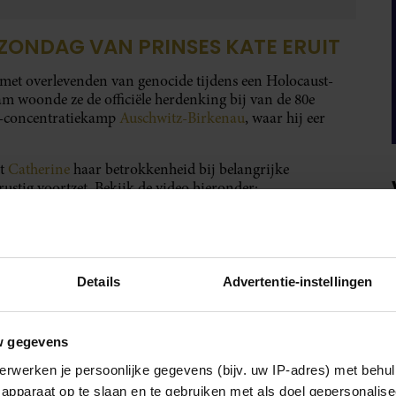
 ZONDAG VAN PRINSES KATE ERUIT
 met overlevenden van genocide tijdens een Holocaust-
m woonde ze de officiële herdenking bij van de 80e
zi-concentratiekamp
Auschwitz-Birkenau
, waar hij eer
nt
Catherine
haar betrokkenheid bij belangrijke
rustig voortzet. Bekijk de video hieronder:
Details
Advertentie-instellingen
w gegevens
erwerken je persoonlijke gegevens (bijv. uw IP-adres) met behul
apparaat op te slaan en te gebruiken met als doel gepersonalise