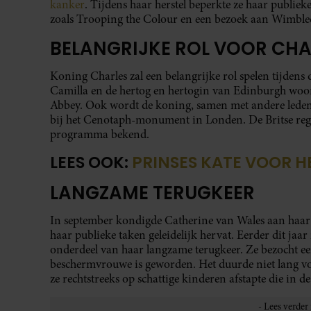
kanker
. Tijdens haar herstel beperkte ze haar publi
zoals Trooping the Colour en een bezoek aan Wimbled
BELANGRIJKE ROL VOOR CHA
Koning Charles zal een belangrijke rol spelen tijden
Camilla en de hertog en hertogin van Edinburgh woont
Abbey. Ook wordt de koning, samen met andere leden 
bij het Cenotaph-monument in Londen. De Britse rege
programma bekend.
LEES OOK:
PRINSES KATE VOOR H
LANGZAME TERUGKEER
In september kondigde Catherine van Wales aan haar 
haar publieke taken geleidelijk hervat. Eerder dit jaar
onderdeel van haar langzame terugkeer. Ze bezocht e
beschermvrouwe is geworden. Het duurde niet lang voo
ze rechtstreeks op schattige kinderen afstapte die in d