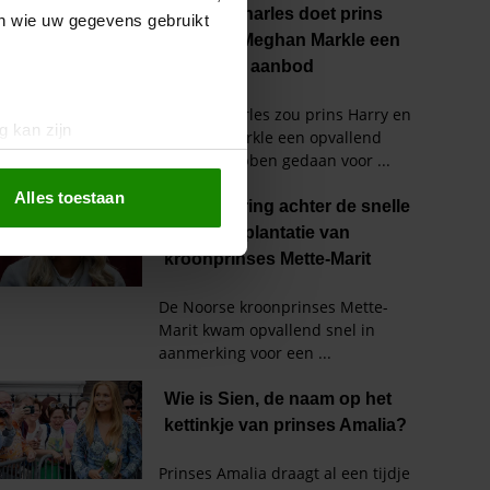
en wie uw gegevens gebruikt
g kan zijn
erprinting)
t
detailgedeelte
in. U kunt uw
Alles toestaan
 media te bieden en om ons
ze partners voor social
nformatie die u aan ze heeft
oord met onze cookies als u