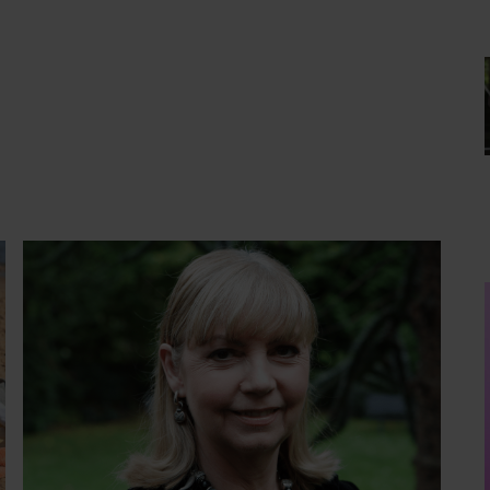
WEEKEND
OUD-IDOLS COLLEGA’S EN
JIM EN JAMAI STAAN STIL
BIJ OVERLIJDEN JERNEY
KAAGMAN
Het overlijden van Jerney Kaagman is hard
aangekomen bij haar oud-collega’s van Idols.
Ook Jim Bakkum en Jamai Loman staan stil bij
het overlijden van de zangeres.