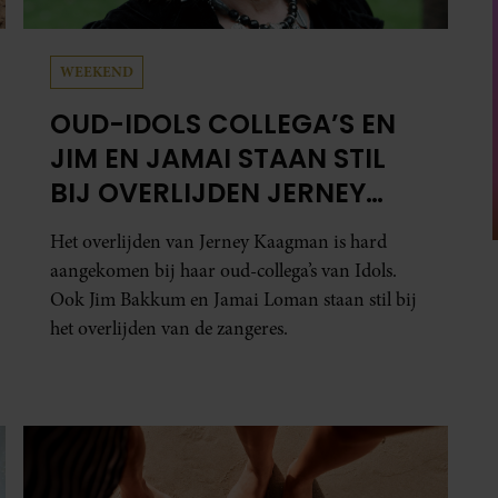
SANTE
WAAROM JE VOETEN OP
WARME DAGEN OPZWELLEN
(EN WAT JE ERAAN KUNT
DOEN)
Zodra de temperatuur boven de 25 graden
uitkomt, lijken je sneakers in één klap een maat