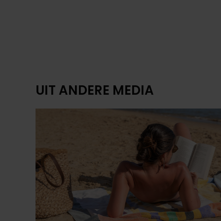
VRIENDIN
ZONLIEFHEBBERS OPGELET:
ZO WORDT HET WEER DIT
WEEKEND
Na een paar warmere dagen is het vandaag iets
koeler, maar dat duurt niet lang. Vanaf zaterdag
laat de zon zich volop zien en loopt de
temperatuur weer flink op. Op zondag kan het
zelfs tropisch warm worden.