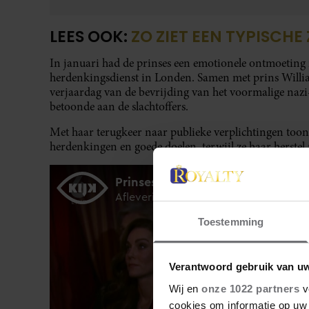
LEES OOK:
ZO ZIET EEN TYPISCHE
In januari had de prinses een emotionele ontmoeting
herdenkingsdienst in Londen. Samen met prins Willia
verjaardag van de bevrijding van het voormalige na
betoonde aan de slachtoffers.
Met haar terugkeer naar publieke verplichtingen too
herdenkingen en goede doelen, terwijl ze haar herstel 
Toestemming
Verantwoord gebruik van u
Wij en
onze 1022 partners
v
cookies om informatie op uw 