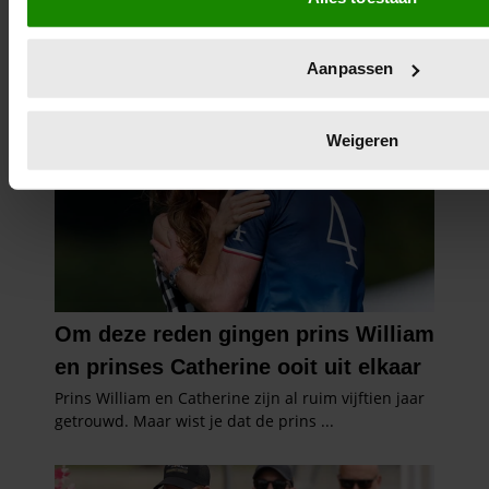
eigenschappen (fingerprinting)
Lees meer over hoe uw persoonlijke gegevens worden verwe
in het
detailgedeelte
in. U kunt uw toestemming op elk momen
Aanpassen
de Cookieverklaring.
We gebruiken cookies om content en advertenties te persona
Weigeren
social media te bieden en om ons websiteverkeer te analyse
informatie over uw gebruik van onze site met onze partners 
adverteren en analyse. Deze partners kunnen deze gegeve
informatie die u aan ze heeft verstrekt of die ze hebben ver
gebruik van hun services. U gaat akkoord met onze cookies al
gebruiken.