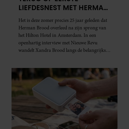
LIEFDESNEST MET HERMAN
BROOD: “HIER IS LOLA
Het is deze zomer precies 25 jaar geleden dat
GEBOREN”
Herman Brood overleed na zijn sprong van
het Hilton Hotel in Amsterdam. In een
openhartig interview met Nieuwe Revu
wandelt Xandra Brood langs de belangrijkste
plekken uit hun gezamenlijke verleden.
Vooral de woning aan de Lange
Leidsedwarsstraat roept een stortvloed aan
herinneringen op. Daar begon hun leven
samen en werd dochter Lola geboren.