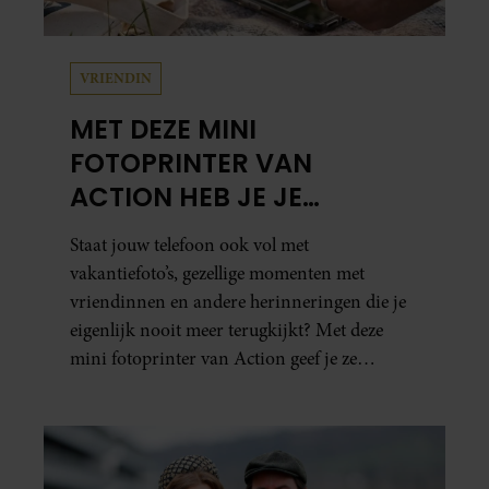
VRIENDIN
MET DEZE MINI
FOTOPRINTER VAN
ACTION HEB JE JE
FAVORIETE FOTO’S BINNEN
Staat jouw telefoon ook vol met
ÉÉN MINUUT IN HANDEN
vakantiefoto’s, gezellige momenten met
vriendinnen en andere herinneringen die je
eigenlijk nooit meer terugkijkt? Met deze
mini fotoprinter van Action geef je ze
eindelijk een plekje buiten je camerarol. En
het leuke: binnen één minuut heb je jouw foto
al in handen.