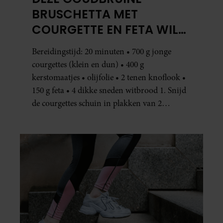
BRUSCHETTA MET
COURGETTE EN FETA WIL
JE METEEN MAKEN
Bereidingstijd: 20 minuten • 700 g jonge
courgettes (klein en dun) • 400 g
kerstomaatjes • olijfolie • 2 tenen knoflook •
150 g feta • 4 dikke sneden witbrood 1. Snijd
de courgettes schuin in plakken van 2
centimeter dik. Halveer de tomaatjes. Pel en
hak de knoflook. 2. Verhit een scheut olie
in…