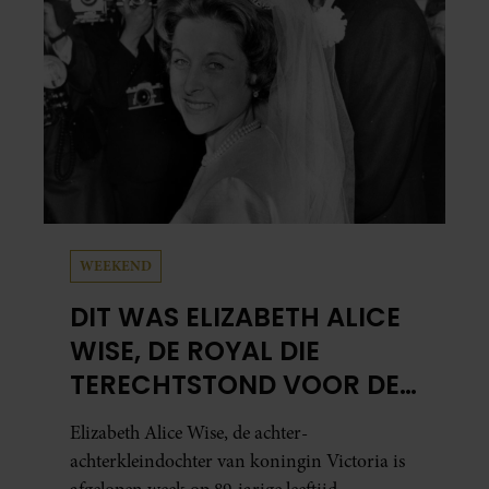
meest bezighouden.
WEEKEND
DIT WAS ELIZABETH ALICE
WISE, DE ROYAL DIE
TERECHTSTOND VOOR DE
DOOD VAN HAAR BABY
Elizabeth Alice Wise, de achter-
achterkleindochter van koningin Victoria is