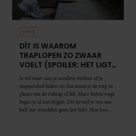
SANTE
DÍT IS WAAROM
TRAPLOPEN ZO ZWAAR
VOELT (SPOILER: HET LIGT
NIET AAN JE CONDITIE)
Je wil meer aan je conditie werken of je
stappendoel halen, en dus neem je de trap in
plaats van de roltrap of lift. Maar halverwege
begin je al met hijgen. Dit terwijl je van een
half uur wandelen geen last hebt. Hoe kan
dat?