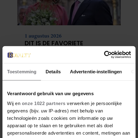
1 augustus 2026
DIT IS DE FAVORIETE
ZOMERVAKANTIEPLEK VAN DE
BELGISCHE KONINKLIJKE
FAMILIE
Toestemming
Details
Advertentie-instellingen
Ov
Verantwoord gebruik van uw gegevens
Wij en
onze 1022 partners
verwerken je persoonlijke
gegevens (bijv. uw IP-adres) met behulp van
technologieën zoals cookies om informatie op uw
apparaat op te slaan en te gebruiken met als doel
gepersonaliseerde advertenties en content, metingen aan