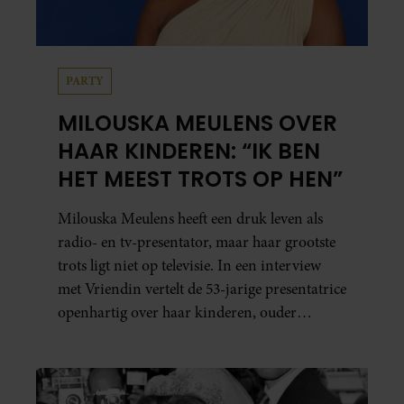
PARTY
MILOUSKA MEULENS OVER
HAAR KINDEREN: “IK BEN
HET MEEST TROTS OP HEN”
Milouska Meulens heeft een druk leven als
radio- en tv-presentator, maar haar grootste
trots ligt niet op televisie. In een interview
met Vriendin vertelt de 53-jarige presentatrice
openhartig over haar kinderen, ouder
worden en haar nieuwe kinderboek Chill.
Ook blikt ze terug op haar jeugd en deelt ze
welke levenslessen haar vandaag de dag het