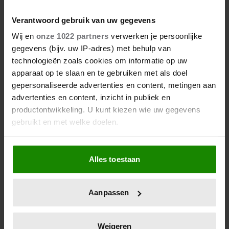
Verantwoord gebruik van uw gegevens
Wij en
onze 1022 partners
verwerken je persoonlijke
gegevens (bijv. uw IP-adres) met behulp van
technologieën zoals cookies om informatie op uw
apparaat op te slaan en te gebruiken met als doel
gepersonaliseerde advertenties en content, metingen aan
advertenties en content, inzicht in publiek en
productontwikkeling. U kunt kiezen wie uw gegevens
gebruikt en met welke doelen.
Als u het toestaat, willen we ook graag:
Alles toestaan
Informatie verzamelen over uw geografische
locatie, die tot een paar meter nauwkeurig kan zijn
Uw apparaat identificeren door het actief te
Aanpassen
scannen op specifieke eigenschappen (fingerprinting)
Lees meer over hoe uw persoonlijke gegevens worden
verwerkt en stel uw voorkeuren in het
detailgedeelte
in.
Weigeren