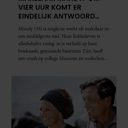
VIER UUR KOMT ER
EINDELIJK ANTWOORD
VAN JUDITH. DIE ZIN KOMT
Mandy (33) is single en werkt als makelaar in
BINNEN’
een middelgrote stad. Haar liefdesleven is
allesbehalve rustig: ze is verliefd op haar
biseksuele, getrouwde buurman Tijn, heeft
een crush op collega Maureen én onderhoudt
in het geheim een seksuele relatie met een
bekende Nederlander.