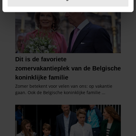
U kunt uw toestemming op elk moment wijzigen of
intrekken in de Cookieverklaring.
We gebruiken cookies om content en advertenties te
personaliseren, om functies voor social media te bieden
en om ons websiteverkeer te analyseren. Ook delen we
informatie over uw gebruik van onze site met onze
partners voor social media, adverteren en analyse. Deze
partners kunnen deze gegevens combineren met andere
informatie die u aan ze heeft verstrekt of die ze hebben
verzameld op basis van uw gebruik van hun services. U
gaat akkoord met onze cookies als u onze website blijft
gebruiken.