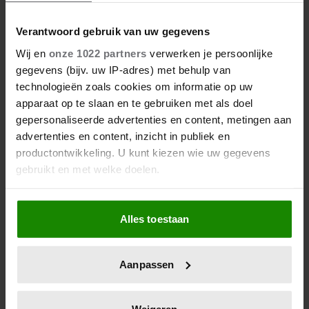
Verantwoord gebruik van uw gegevens
Wij en
onze 1022 partners
verwerken je persoonlijke
gegevens (bijv. uw IP-adres) met behulp van
technologieën zoals cookies om informatie op uw
apparaat op te slaan en te gebruiken met als doel
gepersonaliseerde advertenties en content, metingen aan
advertenties en content, inzicht in publiek en
productontwikkeling. U kunt kiezen wie uw gegevens
gebruikt en met welke doelen.
23 april 2026
KATE EN CAMILLA HEBBEN EEN
Als u het toestaat, willen we ook graag:
GESPANNEN BAND: DÍT IS DE
Alles toestaan
Informatie verzamelen over uw geografische
REDEN
locatie, die tot een paar meter nauwkeurig kan zijn
Uw apparaat identificeren door het actief te
Aanpassen
scannen op specifieke eigenschappen (fingerprinting)
Lees meer over hoe uw persoonlijke gegevens worden
verwerkt en stel uw voorkeuren in het
detailgedeelte
in.