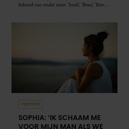
bekend van onder meer ‘Jinek’, ‘Beau’, ‘Renze’,
‘Humberto’ en ‘RTL Tonight’, vertelt dat juist
zijn opvoeding de basis vormde voor zijn
carrière. Nog altijd kan hij voor advies bij
zijn zus terecht.
VRIENDIN
SOPHIA: ‘IK SCHAAM ME
VOOR MIJN MAN ALS WE