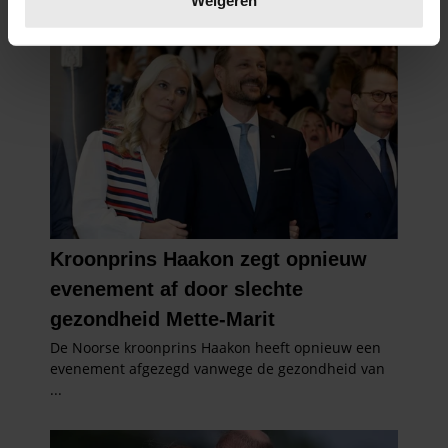
Weigeren
U kunt uw toestemming op elk moment wijzigen of
intrekken in de Cookieverklaring.
We gebruiken cookies om content en advertenties te
personaliseren, om functies voor social media te bieden
en om ons websiteverkeer te analyseren. Ook delen we
informatie over uw gebruik van onze site met onze
partners voor social media, adverteren en analyse. Deze
partners kunnen deze gegevens combineren met andere
informatie die u aan ze heeft verstrekt of die ze hebben
verzameld op basis van uw gebruik van hun services. U
gaat akkoord met onze cookies als u onze website blijft
gebruiken.