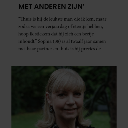
MET ANDEREN ZIJN’
“Thuis is hij de leukste man die ik ken, maar
zodra we een verjaardag of etentje hebben,
hoop ik stiekem dat hij zich een beetje
inhoudt.” Sophia (38) is al twaalf jaar samen
met haar partner en thuis is hij precies de
man op wie ze verliefd werd: lief, zorgzaam
en grappig. Toch merkt ze dat ze zich steeds
vaker schaamt zodra ze samen onder de
mensen zijn.