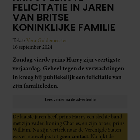
FELICITATIE IN JAREN
VAN BRITSE
KONINKLIJKE FAMILIE
Tekst:
Vera Guldemeester
16 september 2024
Zondag vierde prins Harry zijn veertigste
verjaardag. Geheel tegen de verwachtingen
in kreeg hij publiekelijk een felicitatie van
zijn familieleden.
De laatste jaren heeft prins Harry een slechte band
met zijn vader, koning Charles, en zijn broer, prins
William. Na zijn vertrek naar de Verenigde Staten
geen contact
was er nauwelijks tot
. Nu lijkt de