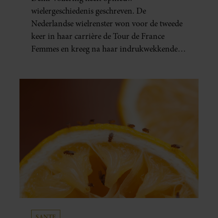
VOLLERING OP TOUR DE
wielergeschiedenis geschreven. De
FRANCE FEMMES
Nederlandse wielrenster won voor de tweede
keer in haar carrière de Tour de France
Femmes en kreeg na haar indrukwekkende
prestatie zelfs koninklijke felicitaties.
SANTE