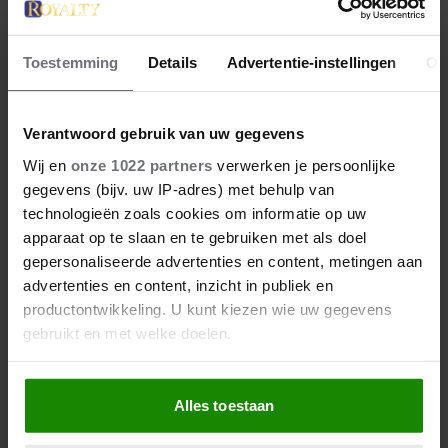
Toestemming
Details
Advertentie-instellingen
Ov
27 april 2026
KONING WILLEM-ALEXANDER
Verantwoord gebruik van uw gegevens
JARIG: ZIJN MOOISTE
Wij en
onze 1022 partners
verwerken je persoonlijke
PORTRETTEN DOOR DE JAREN
gegevens (bijv. uw IP-adres) met behulp van
HEEN
technologieën zoals cookies om informatie op uw
apparaat op te slaan en te gebruiken met als doel
gepersonaliseerde advertenties en content, metingen aan
advertenties en content, inzicht in publiek en
productontwikkeling. U kunt kiezen wie uw gegevens
gebruikt en met welke doelen.
Als u het toestaat, willen we ook graag:
Alles toestaan
Informatie verzamelen over uw geografische
locatie, die tot een paar meter nauwkeurig kan zijn
27 april 2026