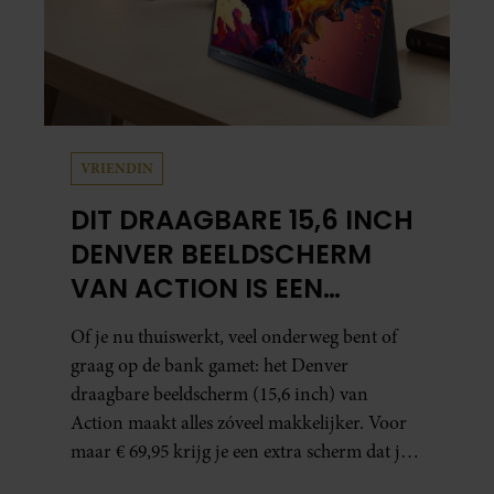
VRIENDIN
DIT DRAAGBARE 15,6 INCH
DENVER BEELDSCHERM
VAN ACTION IS EEN
GAMECHANGER VOOR
Of je nu thuiswerkt, veel onderweg bent of
THUISWERKERS ÉN BINGE-
graag op de bank gamet: het Denver
WATCHERS
draagbare beeldscherm (15,6 inch) van
Action maakt alles zóveel makkelijker. Voor
maar € 69,95 krijg je een extra scherm dat je
letterlijk overal mee naartoe kunt nemen…