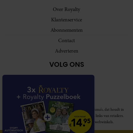
Over Royalty
Klantenservice
Abonnementen
Contact
Adverteren
VOLG ONS
Royalty participeert in diverse affiliate marketing programma’s, dat houdt in
dat Royalty commissies ontvangt voor aankopen middels links van retailers.
Deze website wordt niet gesponsord door de genoemde webwinkels.