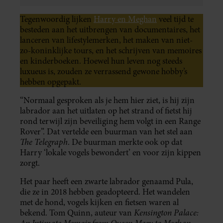
Tegenwoordig lijken
Harry en Meghan
veel tijd te
besteden aan het uitbrengen van documentaires, het
lanceren van lifestylemerken, het maken van niet-
zo-koninklijke tours, en het schrijven van memoires
en kinderboeken. Hoewel hun leven nog steeds
luxueus is, zouden ze verrassend gewone hobby’s
hebben opgepakt.
“Normaal gesproken als je hem hier ziet, is hij zijn
labrador aan het uitlaten op het strand of fietst hij
rond terwijl zijn beveiliging hem volgt in een Range
Rover”. Dat vertelde een buurman van het stel aan
The Telegraph
. De buurman merkte ook op dat
Harry ‘lokale vogels bewondert’ en voor zijn kippen
zorgt.
Het paar heeft een zwarte labrador genaamd Pula,
die ze in 2018 hebben geadopteerd. Het wandelen
met de hond, vogels kijken en fietsen waren al
Kensington Palace:
bekend. Tom Quinn, auteur van
An Intimate Memoir from Queen Mary to Meghan