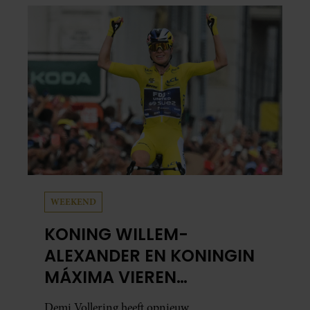
WEEKEND
KONING WILLEM-
ALEXANDER EN KONINGIN
MÁXIMA VIEREN
HISTORISCHE ZEGE DEMI
Demi Vollering heeft opnieuw