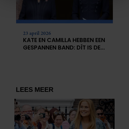
We gebruiken cookies om content en advertenties te
personaliseren, om functies voor social media te bieden
en om ons websiteverkeer te analyseren. Ook delen we
informatie over uw gebruik van onze site met onze
partners voor social media, adverteren en analyse. Deze
23 april 2026
partners kunnen deze gegevens combineren met andere
KATE EN CAMILLA HEBBEN EEN
informatie die u aan ze heeft verstrekt of die ze hebben
GESPANNEN BAND: DÍT IS DE
verzameld op basis van uw gebruik van hun services. U
REDEN
gaat akkoord met onze cookies als u onze website blijft
gebruiken.