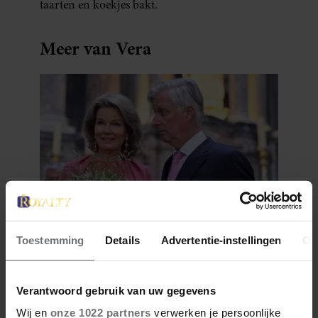
taarten en koekjes bakt.
Meer van Vera
1 augustus 2026
Toestemming
Details
Advertentie-instellingen
Ov
DIT IS DE FAVORIETE
ZOMERVAKANTIEPLEK VAN DE
BELGISCHE KONINKLIJKE
Verantwoord gebruik van uw gegevens
FAMILIE
Wij en
onze 1022 partners
verwerken je persoonlijke