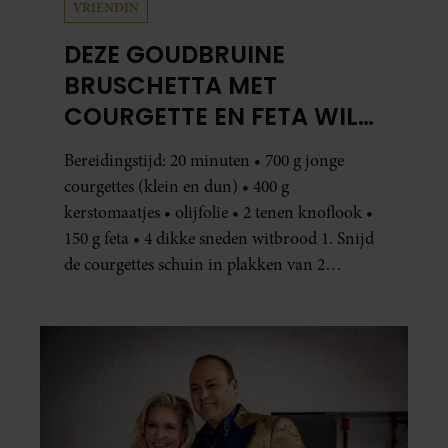
VRIENDIN
DEZE GOUDBRUINE
BRUSCHETTA MET
COURGETTE EN FETA WIL
JE METEEN MAKEN
Bereidingstijd: 20 minuten • 700 g jonge
courgettes (klein en dun) • 400 g
kerstomaatjes • olijfolie • 2 tenen knoflook •
150 g feta • 4 dikke sneden witbrood 1. Snijd
de courgettes schuin in plakken van 2
centimeter dik. Halveer de tomaatjes. Pel en
hak de knoflook. 2. Verhit een scheut olie
in…