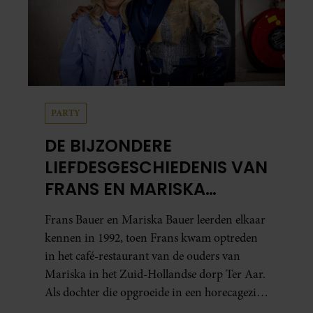
PARTY
DE BIJZONDERE
LIEFDESGESCHIEDENIS VAN
FRANS EN MARISKA
BAUER: OOK IN BED
Frans Bauer en Mariska Bauer leerden elkaar
ELKAARS EERSTE
kennen in 1992, toen Frans kwam optreden
in het café-restaurant van de ouders van
Mariska in het Zuid-Hollandse dorp Ter Aar.
Als dochter die opgroeide in een horecagezin
hielp Mariska vaak mee in de bediening.