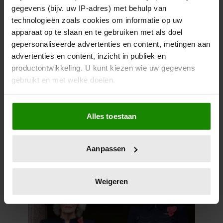
gegevens (bijv. uw IP-adres) met behulp van
technologieën zoals cookies om informatie op uw
apparaat op te slaan en te gebruiken met als doel
gepersonaliseerde advertenties en content, metingen aan
advertenties en content, inzicht in publiek en
productontwikkeling. U kunt kiezen wie uw gegevens
gebruikt en met welke doelen.
Als u het toestaat, willen we ook graag:
28 april 2026
Alles toestaan
Informatie verzamelen over uw geografische
DIT ZIJN DE 4 FAVORIETE
locatie, die tot een paar meter nauwkeurig kan zijn
MODEMERKEN VAN PRINSES
Uw apparaat identificeren door het actief te
CATHERINE
Aanpassen
scannen op specifieke eigenschappen (fingerprinting)
Lees meer over hoe uw persoonlijke gegevens worden
verwerkt en stel uw voorkeuren in het
detailgedeelte
in.
Weigeren
U kunt uw toestemming op elk moment wijzigen of
intrekken in de Cookieverklaring.