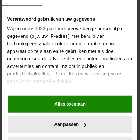
MODEMERKEN VAN PRINSES
CATHERINE
Verantwoord gebruik van uw gegevens
Wij en
onze 1022 partners
verwerken je persoonlijke
gegevens (bijv. uw IP-adres) met behulp van
technologieën zoals cookies om informatie op uw
apparaat op te slaan en te gebruiken met als doel
gepersonaliseerde advertenties en content, metingen aan
advertenties en content, inzicht in publiek en
productontwikkeling. U kunt kiezen wie uw gegevens
gebruikt en met welke doelen.
23 april 2026
Als u het toestaat, willen we ook graag:
KATE EN CAMILLA HEBBEN EEN
Alles toestaan
Informatie verzamelen over uw geografische
GESPANNEN BAND: DÍT IS DE
locatie, die tot een paar meter nauwkeurig kan zijn
REDEN
Uw apparaat identificeren door het actief te
Aanpassen
scannen op specifieke eigenschappen (fingerprinting)
Lees meer over hoe uw persoonlijke gegevens worden