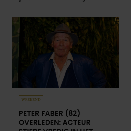
veranderde. In een interview met Margriet
vertelt de maker en actrice van ‘Toren C’ hoe
een ernstig ongeluk haar dwong anders naar
zichzelf en haar gezondheid te kijken. “Mijn
leven steekt nu anders in elkaar”, zegt ze.
WEEKEND
PETER FABER (82)
OVERLEDEN: ACTEUR