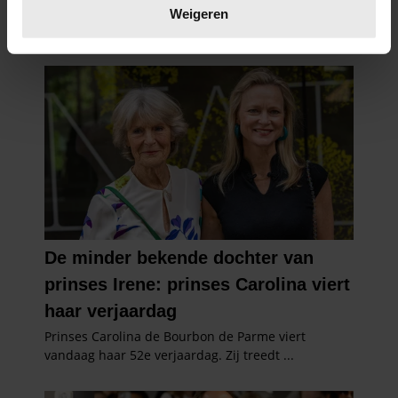
verwerkt en stel uw voorkeuren in het
detailgedeelte
in.
Weigeren
U kunt uw toestemming op elk moment wijzigen of
intrekken in de Cookieverklaring.
We gebruiken cookies om content en advertenties te
personaliseren, om functies voor social media te bieden
en om ons websiteverkeer te analyseren. Ook delen we
informatie over uw gebruik van onze site met onze
partners voor social media, adverteren en analyse. Deze
partners kunnen deze gegevens combineren met andere
informatie die u aan ze heeft verstrekt of die ze hebben
verzameld op basis van uw gebruik van hun services. U
gaat akkoord met onze cookies als u onze website blijft
gebruiken.