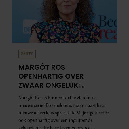
PARTY
MARGÔT ROS
OPENHARTIG OVER
ZWAAR ONGELUK:
“SINDSDIEN ZORG IK EXTRA
Margôt Ros is binnenkort te zien in de
GOED VOOR MIJN BREIN”
nieuwe serie ‘Bovensloters’, maar naast haar
nieuwe acteerklus spreekt de 61-jarige actrice
ook openhartig over een ingrijpende
gebeurtenis die haar leven voorgoed