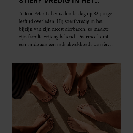
STIERF VREDIG IN HET
BIJZIJN VAN ZIJN MEEST
Acteur Peter Faber is donderdag op 82-jarige
DIERBAREN
leeftijd overleden. Hij stierf vredig in het
bijzijn van zijn meest dierbaren, zo maakte
zijn familie vrijdag bekend. Daarmee komt
een einde aan een indrukwekkende carrière
van ruim zestig jaar.