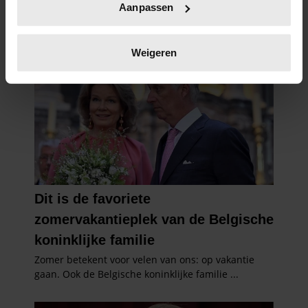
Aanpassen
scannen op specifieke eigenschappen (fingerprinting)
Lees meer over hoe uw persoonlijke gegevens worden
verwerkt en stel uw voorkeuren in het
detailgedeelte
in.
Weigeren
U kunt uw toestemming op elk moment wijzigen of
intrekken in de Cookieverklaring.
We gebruiken cookies om content en advertenties te
personaliseren, om functies voor social media te bieden
en om ons websiteverkeer te analyseren. Ook delen we
informatie over uw gebruik van onze site met onze
partners voor social media, adverteren en analyse. Deze
partners kunnen deze gegevens combineren met andere
informatie die u aan ze heeft verstrekt of die ze hebben
verzameld op basis van uw gebruik van hun services. U
gaat akkoord met onze cookies als u onze website blijft
gebruiken.