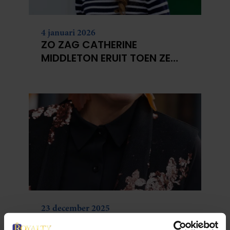
4 januari 2026
ZO ZAG CATHERINE
MIDDLETON ERUIT TOEN ZE
MODEL WAS
23 december 2025
DIT IS HET LIEVELINGSRECEPT