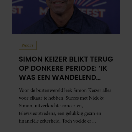
PARTY
SIMON KEIZER BLIKT TERUG
OP DONKERE PERIODE: ‘IK
WAS EEN WANDELEND
HOOFD’
Voor de buitenwereld leek Simon Keizer alles
voor elkaar te hebben. Succes met Nick &
Simon, uitverkochte concerten,
televisieoptredens, een gelukkig gezin en
financiële zekerheid. Toch voelde er
vanbinnen al jaren iets niet goed. In een