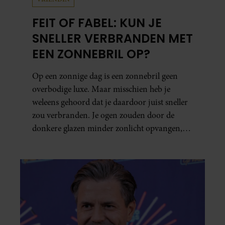
FEIT OF FABEL: KUN JE
SNELLER VERBRANDEN MET
EEN ZONNEBRIL OP?
Op een zonnige dag is een zonnebril geen
overbodige luxe. Maar misschien heb je
weleens gehoord dat je daardoor juist sneller
zou verbranden. Je ogen zouden door de
donkere glazen minder zonlicht opvangen,
waardoor je lichaam anders reageert op de
zon. Klinkt ergens logisch, maar klopt het
ook echt? Wij zoeken uit hoe het zit.