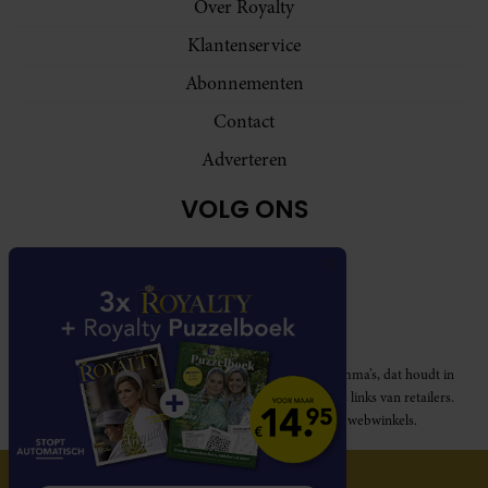
Over Royalty
Klantenservice
Abonnementen
Contact
Adverteren
VOLG ONS
Royalty participeert in diverse affiliate marketing programma’s, dat houdt in
dat Royalty commissies ontvangt voor aankopen middels links van retailers.
Deze website wordt niet gesponsord door de genoemde webwinkels.
© 2026 Royalty Online