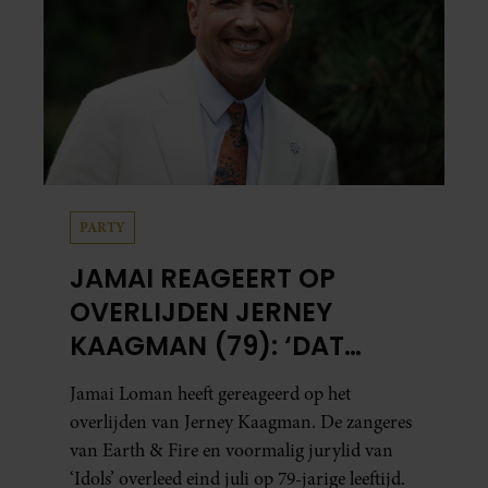
PARTY
JAMAI REAGEERT OP
OVERLIJDEN JERNEY
KAAGMAN (79): ‘DAT
VERTROUWEN ZAL IK
Jamai Loman heeft gereageerd op het
NOOIT VERGETEN’
overlijden van Jerney Kaagman. De zangeres
van Earth & Fire en voormalig jurylid van
‘Idols’ overleed eind juli op 79-jarige leeftijd.