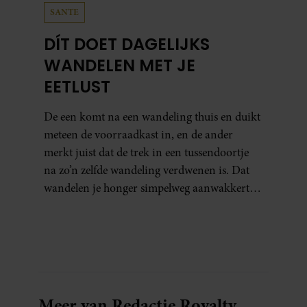
SANTE
DÍT DOET DAGELIJKS
WANDELEN MET JE
EETLUST
De een komt na een wandeling thuis en duikt
meteen de voorraadkast in, en de ander
merkt juist dat de trek in een tussendoortje
na zo’n zelfde wandeling verdwenen is. Dat
wandelen je honger simpelweg aanwakkert,
blijkt uit onderzoek een stuk te kort door de
bocht. Er gebeurt iets veel interessanters.
Meer van Redactie Royalty