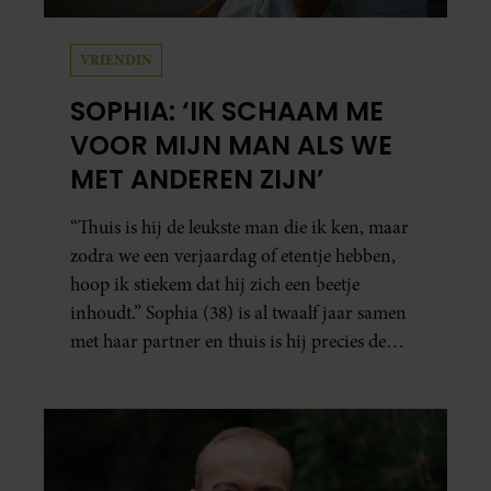
VRIENDIN
SOPHIA: ‘IK SCHAAM ME
VOOR MIJN MAN ALS WE
MET ANDEREN ZIJN’
“Thuis is hij de leukste man die ik ken, maar
zodra we een verjaardag of etentje hebben,
hoop ik stiekem dat hij zich een beetje
inhoudt.” Sophia (38) is al twaalf jaar samen
met haar partner en thuis is hij precies de
man op wie ze verliefd werd: lief, zorgzaam
en grappig. Toch merkt ze dat ze zich steeds
vaker schaamt zodra ze samen onder de
mensen zijn.