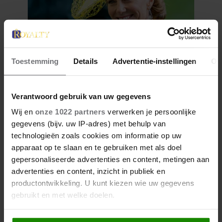
Toestemming
Details
Advertentie-instellingen
Ov
29 juni 2026
Verantwoord gebruik van uw gegevens
PRINSES CATHERINE BEKLIMT
Wij en
onze 1022 partners
verwerken je persoonlijke
DRIE HOOGSTE BRITSE
gegevens (bijv. uw IP-adres) met behulp van
BERGEN VOOR
technologieën zoals cookies om informatie op uw
KANKERONDERZOEK
apparaat op te slaan en te gebruiken met als doel
gepersonaliseerde advertenties en content, metingen aan
advertenties en content, inzicht in publiek en
productontwikkeling. U kunt kiezen wie uw gegevens
gebruikt en met welke doelen.
Als u het toestaat, willen we ook graag: