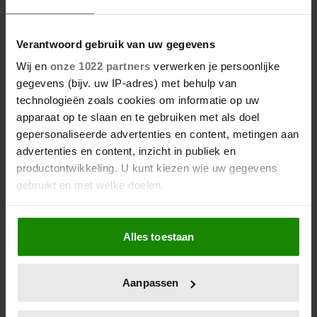
Verantwoord gebruik van uw gegevens
Wij en
onze 1022 partners
verwerken je persoonlijke
gegevens (bijv. uw IP-adres) met behulp van
technologieën zoals cookies om informatie op uw
apparaat op te slaan en te gebruiken met als doel
gepersonaliseerde advertenties en content, metingen aan
advertenties en content, inzicht in publiek en
productontwikkeling. U kunt kiezen wie uw gegevens
gebruikt en met welke doelen.
Als u het toestaat, willen we ook graag:
Alles toestaan
Informatie verzamelen over uw geografische
locatie, die tot een paar meter nauwkeurig kan zijn
Uw apparaat identificeren door het actief te
Aanpassen
scannen op specifieke eigenschappen (fingerprinting)
Lees meer over hoe uw persoonlijke gegevens worden