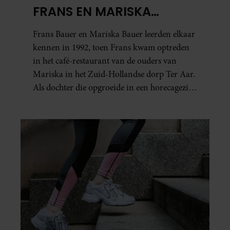
FRANS EN MARISKA
BAUER: OOK IN BED
Frans Bauer en Mariska Bauer leerden elkaar
ELKAARS EERSTE
kennen in 1992, toen Frans kwam optreden
in het café-restaurant van de ouders van
Mariska in het Zuid-Hollandse dorp Ter Aar.
Als dochter die opgroeide in een horecagezin
hielp Mariska vaak mee in de bediening.