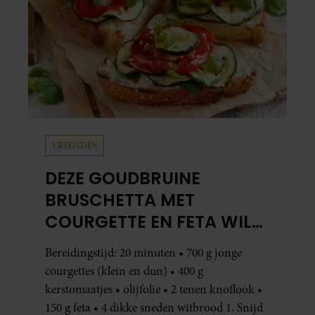
VRIENDIN
DEZE GOUDBRUINE
BRUSCHETTA MET
COURGETTE EN FETA WIL
JE METEEN MAKEN
Bereidingstijd: 20 minuten • 700 g jonge
courgettes (klein en dun) • 400 g
kerstomaatjes • olijfolie • 2 tenen knoflook •
150 g feta • 4 dikke sneden witbrood 1. Snijd