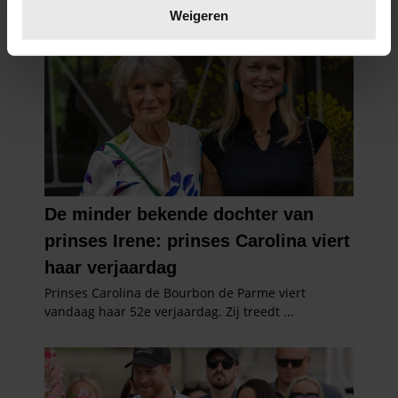
verwerkt en stel uw voorkeuren in het
detailgedeelte
in.
Weigeren
U kunt uw toestemming op elk moment wijzigen of
intrekken in de Cookieverklaring.
We gebruiken cookies om content en advertenties te
personaliseren, om functies voor social media te bieden
en om ons websiteverkeer te analyseren. Ook delen we
informatie over uw gebruik van onze site met onze
partners voor social media, adverteren en analyse. Deze
partners kunnen deze gegevens combineren met andere
informatie die u aan ze heeft verstrekt of die ze hebben
verzameld op basis van uw gebruik van hun services. U
gaat akkoord met onze cookies als u onze website blijft
gebruiken.