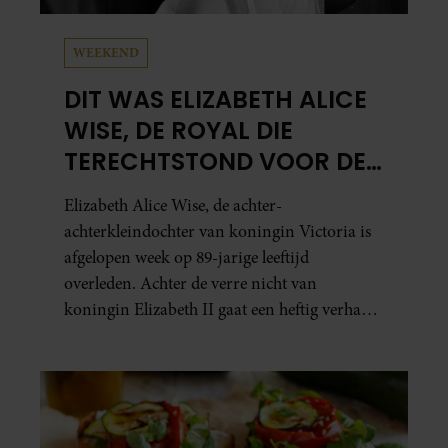
WEEKEND
DIT WAS ELIZABETH ALICE
WISE, DE ROYAL DIE
TERECHTSTOND VOOR DE
DOOD VAN HAAR BABY
Elizabeth Alice Wise, de achter-
achterkleindochter van koningin Victoria is
afgelopen week op 89-jarige leeftijd
overleden. Achter de verre nicht van
koningin Elizabeth II gaat een heftig verhaal
schuil. Zo zag haar leven eruit.