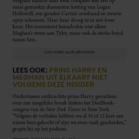
Meghan maakte haar look compleet met een op
maat gemaakte diamanten ketting van Logan
Hollowell, een gouden Cartier-armband en zwarte
open schoenen. Haar haar droeg ze in een losse
knot. Het evenement benadrukte niet alleen
Meghan’s steun aan Tyler, maar ook de sterke band
tussen hen.
LEES OOK:
PRINS HARRY EN
MEGHAN UIT ELKAAR? NIET
VOLGENS DEZE INSIDER
Ondertussen ontkrachtte prins Harry geruchten
over een mogelijke breuk tijdens het DealBook-
New York Times
congres van de
in New York.
“Volgens de verhalen hebben we al 10 of 12 keer een
nieuw huis gekocht of zijn we even vaak gescheiden,”
grapte hij op het podium.