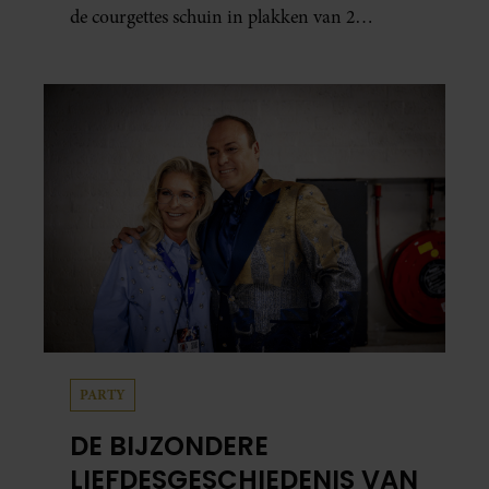
de courgettes schuin in plakken van 2
centimeter dik. Halveer de tomaatjes. Pel en
hak de knoflook. 2. Verhit een scheut olie
in…
PARTY
DE BIJZONDERE
LIEFDESGESCHIEDENIS VAN