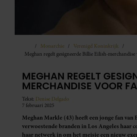
Monarchie
Verenigd Koninkrijk
Meghan regelt gesigneerde Billie Eilish-merchandise
MEGHAN REGELT GESIGNE
MERCHANDISE VOOR FA
Tekst:
Denise Delgado
7 februari 2025
Meghan Markle (43) heeft een jonge fan van B
verwoestende branden in Los Angeles haar co
haar netwerk in om het meisje een nieuw exe