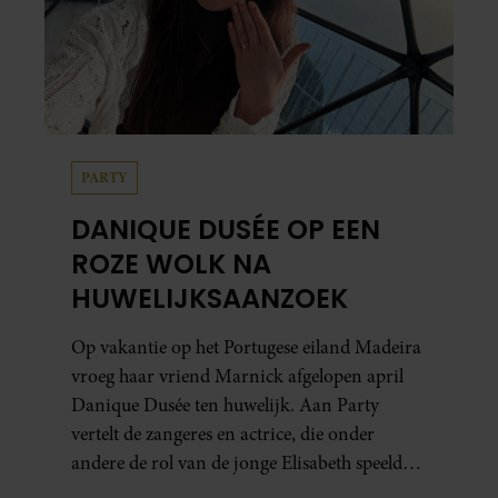
PARTY
DANIQUE DUSÉE OP EEN
ROZE WOLK NA
HUWELIJKSAANZOEK
Op vakantie op het Portugese eiland Madeira
vroeg haar vriend Marnick afgelopen april
Danique Dusée ten huwelijk. Aan Party
vertelt de zangeres en actrice, die onder
andere de rol van de jonge Elisabeth speelde
in ‘Elisabeth De Musical’, hoe het aanzoek