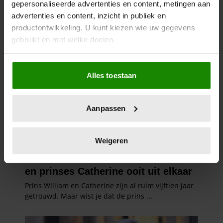
gepersonaliseerde advertenties en content, metingen aan
advertenties en content, inzicht in publiek en
productontwikkeling. U kunt kiezen wie uw gegevens
gebruikt en met welke doelen.
Als u het toestaat, willen we ook graag:
Alles toestaan
Informatie verzamelen over uw geografische
locatie, die tot een paar meter nauwkeurig kan zijn
Uw apparaat identificeren door het actief te
Aanpassen
scannen op specifieke eigenschappen (fingerprinting)
Lees meer over hoe uw persoonlijke gegevens worden
verwerkt en stel uw voorkeuren in het
detailgedeelte
in.
Weigeren
U kunt uw toestemming op elk moment wijzigen of
intrekken in de Cookieverklaring.
We gebruiken cookies om content en advertenties te
personaliseren, om functies voor social media te bieden
en om ons websiteverkeer te analyseren. Ook delen we
informatie over uw gebruik van onze site met onze