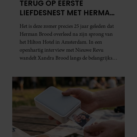
TERUG OP EERSTE
LIEFDESNEST MET HERMAN
BROOD: “HIER IS LOLA
Het is deze zomer precies 25 jaar geleden dat
GEBOREN”
Herman Brood overleed na zijn sprong van
het Hilton Hotel in Amsterdam. In een
openhartig interview met Nieuwe Revu
wandelt Xandra Brood langs de belangrijkste
plekken uit hun gezamenlijke verleden.
Vooral de woning aan de Lange
Leidsedwarsstraat roept een stortvloed aan
herinneringen op. Daar begon hun leven
samen en werd dochter Lola geboren.