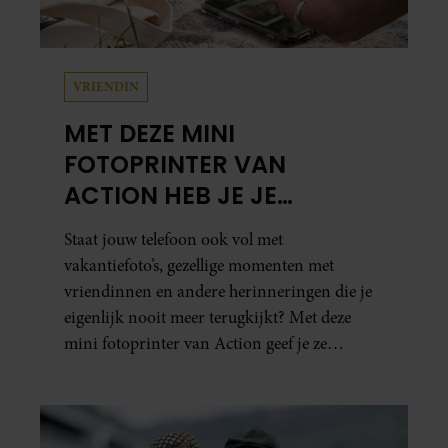
VRIENDIN
MET DEZE MINI
FOTOPRINTER VAN
ACTION HEB JE JE
FAVORIETE FOTO’S BINNEN
Staat jouw telefoon ook vol met
ÉÉN MINUUT IN HANDEN
vakantiefoto’s, gezellige momenten met
vriendinnen en andere herinneringen die je
eigenlijk nooit meer terugkijkt? Met deze
mini fotoprinter van Action geef je ze
eindelijk een plekje buiten je camerarol. En
het leuke: binnen één minuut heb je jouw foto
al in handen.