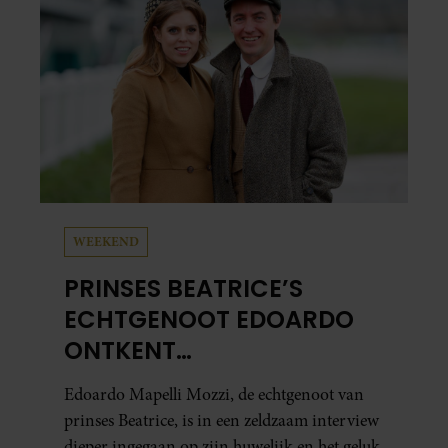
WEEKEND
PRINSES BEATRICE’S
ECHTGENOOT EDOARDO
ONTKENT
HUWELIJKSPROBLEMEN
Edoardo Mapelli Mozzi, de echtgenoot van
prinses Beatrice, is in een zeldzaam interview
dieper ingegaan op zijn huwelijk en het geluk