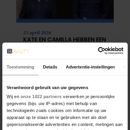
23 april 2026
KATE EN CAMILLA HEBBEN EEN
GESPANNEN BAND: DÍT IS DE
REDEN
Toestemming
Details
Advertentie-instellingen
Ov
Verantwoord gebruik van uw gegevens
Wij en
onze 1022 partners
verwerken je persoonlijke
gegevens (bijv. uw IP-adres) met behulp van
technologieën zoals cookies om informatie op uw
apparaat op te slaan en te gebruiken met als doel
gepersonaliseerde advertenties en content, metingen aan