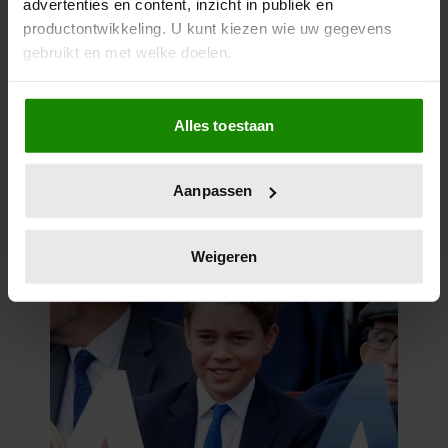
advertenties en content, inzicht in publiek en
productontwikkeling. U kunt kiezen wie uw gegevens
gebruikt en met welke doelen.
Als u het toestaat, willen we ook graag:
Alles toestaan
Informatie verzamelen over uw geografische
locatie, die tot een paar meter nauwkeurig kan zijn
Uw apparaat identificeren door het actief te
Aanpassen
scannen op specifieke eigenschappen (fingerprinting)
Lees meer over hoe uw persoonlijke gegevens worden
verwerkt en stel uw voorkeuren in het
detailgedeelte
in.
Weigeren
U kunt uw toestemming op elk moment wijzigen of
intrekken in de Cookieverklaring.
We gebruiken cookies om content en advertenties te
personaliseren, om functies voor social media te bieden
en om ons websiteverkeer te analyseren. Ook delen we
informatie over uw gebruik van onze site met onze
partners voor social media, adverteren en analyse. Deze