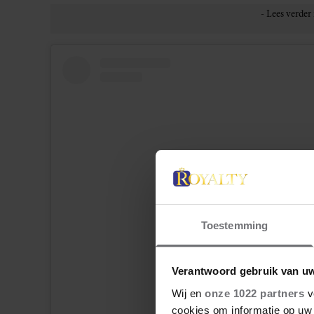
Toestemming
Verantwoord gebruik van u
Dit bericht op Instagram bekijk
Wij en
onze 1022 partners
v
cookies om informatie op uw 