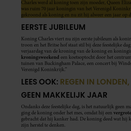
Charles werd al koning toen zijn moeder, Queen Elizabe
was ruim 70 jaar koningin van het Verenigd Koninkr
gekroond als koning en nu zit hij alweer een jaar op 
EERSTE JUBILEUM
Koning Charles viert nu zijn eerste jubileum als koni
troon en het Britse hof staat stil bij deze feestelijke 
verjaardag van de kroning van de koning en koningin 
kroningsweekend
een koetsoptocht door het centrum 
tuinen van Buckingham Palace, een concert bij Windsor 
Verenigd Koninkrijk.”
LEES OOK:
REGEN IN LONDEN
GEEN MAKKELIJK JAAR
Ondanks deze feestelijke dag, is het natuurlijk geen m
vergrot
ging de koning onder het mes, omdat hij een
gebracht dat hij kanker had. De koning deed wat hij 
zijn herstel te denken.