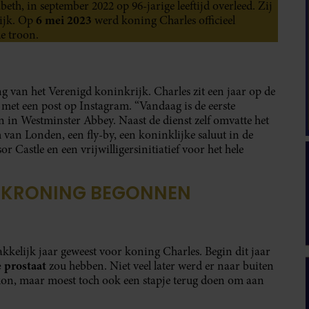
th, in september 2022 op 96-jarige leeftijd overleed. Zij
6 mei 2023
ijk. Op
werd koning Charles officieel
de troon.
ng van het Verenigd koninkrijk. Charles zit een jaar op de
dag met een post op Instagram. “Vandaag is de eerste
in Westminster Abbey. Naast de dienst zelf omvatte het
van Londen, een fly-by, een koninklijke saluut in de
Castle en een vrijwilligersinitiatief voor het hele
, KRONING BEGONNEN
akkelijk jaar geweest voor koning Charles. Begin dit jaar
e prostaat
zou hebben. Niet veel later werd er naar buiten
kon, maar moest toch ook een stapje terug doen om aan