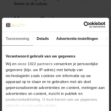
fietsen in de natuur.
Meer van Denise
Toestemming
Details
Advertentie-instellingen
Ov
Verantwoord gebruik van uw gegevens
Wij en
onze 1022 partners
verwerken je persoonlijke
gegevens (bijv. uw IP-adres) met behulp van
technologieën zoals cookies om informatie op uw
apparaat op te slaan en te gebruiken met als doel
28 april 2026
DÍT ZIJN FAVORIETE
gepersonaliseerde advertenties en content, metingen aan
advertenties en content, inzicht in publiek en
RESTAURANTS VAN ELOISE
productontwikkeling. U kunt kiezen wie uw gegevens
gebruikt en met welke doelen.