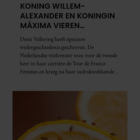
KONING WILLEM-
ALEXANDER EN KONINGIN
MÁXIMA VIEREN
HISTORISCHE ZEGE DEMI
Demi Vollering heeft opnieuw
VOLLERING OP TOUR DE
wielergeschiedenis geschreven. De
FRANCE FEMMES
Nederlandse wielrenster won voor de tweede
keer in haar carrière de Tour de France
Femmes en kreeg na haar indrukwekkende
prestatie zelfs koninklijke felicitaties.