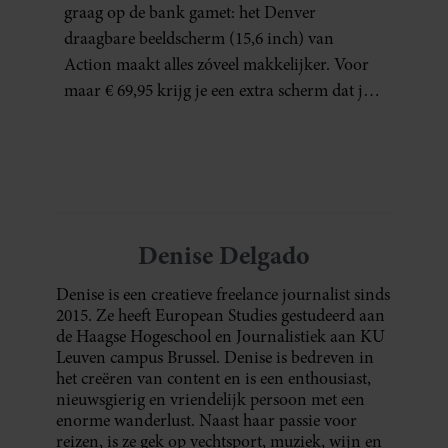
THUISWERKERS ÉN BINGE-
graag op de bank gamet: het Denver
WATCHERS
draagbare beeldscherm (15,6 inch) van
Action maakt alles zóveel makkelijker. Voor
maar € 69,95 krijg je een extra scherm dat je
letterlijk overal mee naartoe kunt nemen…
en dat is in tijden van hybride werken echt
geen overbodige luxe.
Denise Delgado
Denise is een creatieve freelance journalist sinds
2015. Ze heeft European Studies gestudeerd aan
de Haagse Hogeschool en Journalistiek aan KU
Leuven campus Brussel. Denise is bedreven in
het creëren van content en is een enthousiast,
nieuwsgierig en vriendelijk persoon met een
enorme wanderlust. Naast haar passie voor
reizen, is ze gek op vechtsport, muziek, wijn en