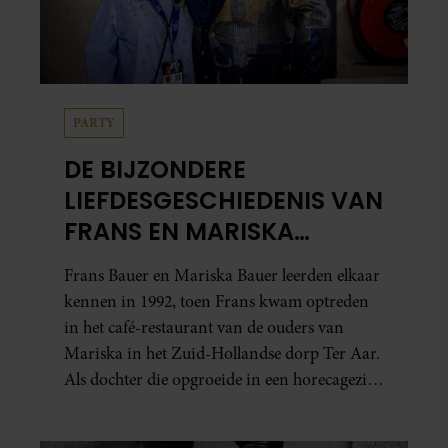
PARTY
DE BIJZONDERE
LIEFDESGESCHIEDENIS VAN
FRANS EN MARISKA
BAUER: OOK IN BED
Frans Bauer en Mariska Bauer leerden elkaar
ELKAARS EERSTE
kennen in 1992, toen Frans kwam optreden
in het café-restaurant van de ouders van
Mariska in het Zuid-Hollandse dorp Ter Aar.
Als dochter die opgroeide in een horecagezin
hielp Mariska vaak mee in de bediening.