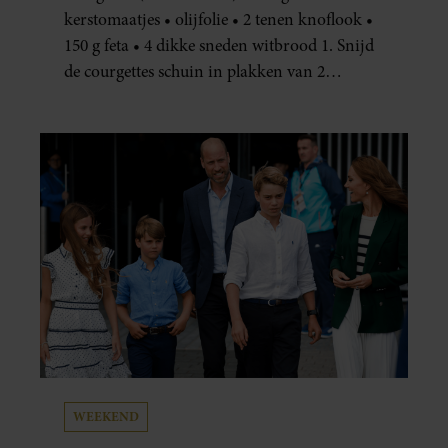
kerstomaatjes • olijfolie • 2 tenen knoflook •
150 g feta • 4 dikke sneden witbrood 1. Snijd
de courgettes schuin in plakken van 2
centimeter dik. Halveer de tomaatjes. Pel en
hak de knoflook. 2. Verhit een scheut olie
in…
WEEKEND