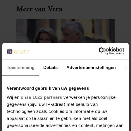
Meer van Vera
Toestemming
Details
Advertentie-instellingen
Ov
1 augustus 2026
Verantwoord gebruik van uw gegevens
DIT IS DE FAVORIETE
Wij en
onze 1022 partners
verwerken je persoonlijke
ZOMERVAKANTIEPLEK VAN DE
gegevens (bijv. uw IP-adres) met behulp van
BELGISCHE KONINKLIJKE
technologieën zoals cookies om informatie op uw
FAMILIE
apparaat op te slaan en te gebruiken met als doel
gepersonaliseerde advertenties en content, metingen aan