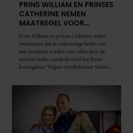
PRINS WILLIAM EN PRINSES
CATHERINE NEMEN
MAATREGEL VOOR
TOEKOMSTIG
Prins William en prinses Catherine willen
LIEFDESLEVEN VAN HUN
voorkomen dat de toekomstige liefdes van
KINDEREN
hun kinderen worden overvallen door de
enorme media-aandacht rond het Britse
koningshuis. Volgens royaltykenner Simon
Vigar denkt het paar nu al na over duidelijke
regels voor de relaties van prins George,
prinses Charlotte en prins Louis.