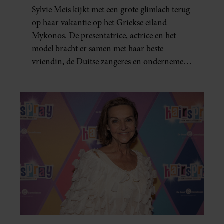
Sylvie Meis kijkt met een grote glimlach terug
op haar vakantie op het Griekse eiland
Mykonos. De presentatrice, actrice en het
model bracht er samen met haar beste
vriendin, de Duitse zangeres en ondernemer
Beate van Baal, een week door. Op sociale
media deelt Sylvie Meis prachtige foto’s van de
zonovergoten bestemming én vertelt ze hoe
bijzonder de reis voor haar is geweest.