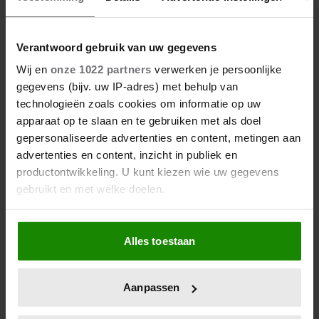
Verantwoord gebruik van uw gegevens
Wij en
onze 1022 partners
verwerken je persoonlijke
7 januari 2026
gegevens (bijv. uw IP-adres) met behulp van
5 LEUKE WEETJES OVER PIETER
technologieën zoals cookies om informatie op uw
VAN VOLLENHOVEN
apparaat op te slaan en te gebruiken met als doel
gepersonaliseerde advertenties en content, metingen aan
advertenties en content, inzicht in publiek en
productontwikkeling. U kunt kiezen wie uw gegevens
gebruikt en met welke doelen.
Als u het toestaat, willen we ook graag:
Alles toestaan
Informatie verzamelen over uw geografische
locatie, die tot een paar meter nauwkeurig kan zijn
Uw apparaat identificeren door het actief te
Aanpassen
scannen op specifieke eigenschappen (fingerprinting)
Lees meer over hoe uw persoonlijke gegevens worden