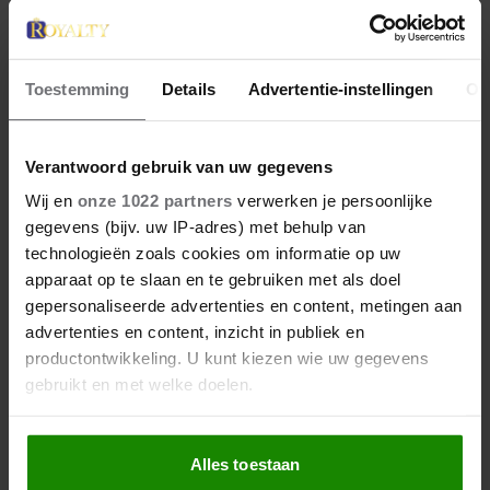
Toestemming
Details
Advertentie-instellingen
Ov
Verantwoord gebruik van uw gegevens
28 april 2026
Wij en
onze 1022 partners
verwerken je persoonlijke
DIT ZIJN DE 4 FAVORIETE
gegevens (bijv. uw IP-adres) met behulp van
MODEMERKEN VAN PRINSES
technologieën zoals cookies om informatie op uw
apparaat op te slaan en te gebruiken met als doel
CATHERINE
gepersonaliseerde advertenties en content, metingen aan
advertenties en content, inzicht in publiek en
productontwikkeling. U kunt kiezen wie uw gegevens
gebruikt en met welke doelen.
Als u het toestaat, willen we ook graag:
Alles toestaan
Informatie verzamelen over uw geografische