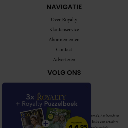
NAVIGATIE
Over Royalty
Klantenservice
Abonnementen
Contact
Adverteren
VOLG ONS
Royalty participeert in diverse affiliate marketing programma’s, dat houdt in
dat Royalty commissies ontvangt voor aankopen middels links van retailers.