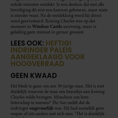
enkele minuten ontdekt. Je zou denken dat met alle
beveiliging dit niet zou kunnen gebeuren, maar niets
is minder waar. Na de ontdekking werd hij direct
werd gearresteerd. Koning Charles was op dat
Windsor Castle
moment in
aanwezig, maar is
gelukkig geen minuut in gevaar geweest.
LEES OOK:
HEFTIG!
INDRINGER PALEIS
AANGEKLAAGD VOOR
HOOGVERRAAD
GEEN KWAAD
Het bleek te gaan om een 39-jarige man. Het is niet
duidelijk waarom de man een bezoekje aan koning
Charles wilde brengen. Misschien om hem
The Sun
beterschap te wensen?
meldt dat de
ongevaarlijk
indringer
was. Hij had namelijk geen
wapen of iets anders met zich mee. “Het is duidelijk