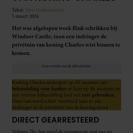
Tekst:
Vera Guldemeester
5 maart 2024
Het was afgelopen week flink schrikken bij
Windsor Castle, toen een indringer de
privétuin van koning Charles wist binnen te
komen.
Koning Charles ondergaat op dit moment een
behandeling voor kanker
en kan op dit moment na
rust gebruiken.
zijn intense behandeling heel wat
Deze rust werd echter verstoord toen er een
indringer in de privétuin van de koning stond.
DIRECT GEARRESTEERD
The Sun
Volgens
werd de ongewenste gast pas na