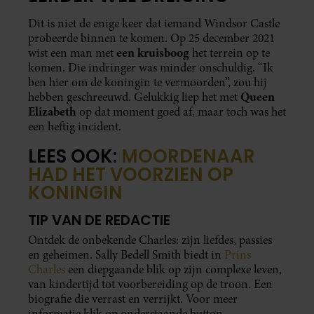
Dit is niet de enige keer dat iemand Windsor Castle
probeerde binnen te komen. Op 25 december 2021
een kruisboog
wist een man met
het terrein op te
komen. Die indringer was minder onschuldig. “Ik
ben hier om de koningin te vermoorden”, zou hij
Queen
hebben geschreeuwd. Gelukkig liep het met
Elizabeth
op dat moment goed af, maar toch was het
een heftig incident.
LEES OOK:
MOORDENAAR
HAD HET VOORZIEN OP
KONINGIN
TIP VAN DE REDACTIE
Ontdek de onbekende Charles: zijn liefdes, passies
en geheimen. Sally Bedell Smith biedt in
Prins
Charles
een diepgaande blik op zijn complexe leven,
van kindertijd tot voorbereiding op de troon. Een
biografie die verrast en verrijkt. Voor meer
informatie klik op onderstaande button.