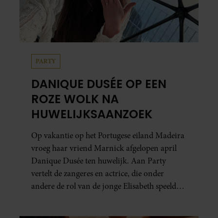
PARTY
DANIQUE DUSÉE OP EEN
ROZE WOLK NA
HUWELIJKSAANZOEK
Op vakantie op het Portugese eiland Madeira
vroeg haar vriend Marnick afgelopen april
Danique Dusée ten huwelijk. Aan Party
vertelt de zangeres en actrice, die onder
andere de rol van de jonge Elisabeth speelde
in ‘Elisabeth De Musical’, hoe het aanzoek
verliep.