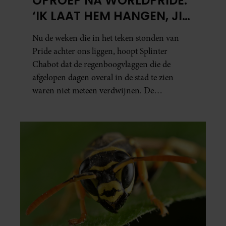
OPROEP NA WORLDPRIDE:
‘IK LAAT HEM HANGEN, JIJ
HOPELIJK OOK’
Nu de weken die in het teken stonden van
Pride achter ons liggen, hoopt Splinter
Chabot dat de regenboogvlaggen die de
afgelopen dagen overal in de stad te zien
waren niet meteen verdwijnen. De
presentator doet via Instagram een oproep
om de vlaggen te laten hangen.