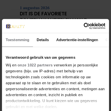
1 augustus 2026
DIT IS DE FAVORIETE
ZOMERVAKANTIEPLEK VAN DE
BELGISCHE KONINKLIJKE
FAMILIE
Toestemming
Details
Advertentie-instellingen
Ov
Verantwoord gebruik van uw gegevens
Wij en
onze 1022 partners
verwerken je persoonlijke
gegevens (bijv. uw IP-adres) met behulp van
technologieën zoals cookies om informatie op uw
apparaat op te slaan en te gebruiken met als doel
gepersonaliseerde advertenties en content, metingen aan
28 april 2026
advertenties en content, inzicht in publiek en
DIT ZIJN DE 4 FAVORIETE
productontwikkeling. U kunt kiezen wie uw gegevens
MODEMERKEN VAN PRINSES
gebruikt en met welke doelen.