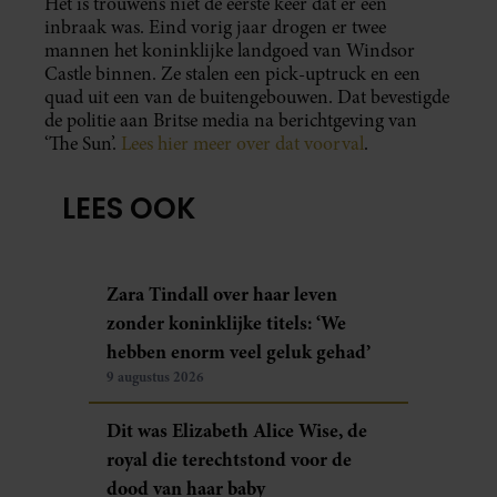
Het is trouwens niet de eerste keer dat er een
inbraak was. Eind vorig jaar drogen er twee
mannen het koninklijke landgoed van Windsor
Castle binnen. Ze stalen een pick-uptruck en een
quad uit een van de buitengebouwen. Dat bevestigde
de politie aan Britse media na berichtgeving van
‘The Sun’.
Lees hier meer over dat voorval
.
LEES OOK
Zara Tindall over haar leven
zonder koninklijke titels: ‘We
hebben enorm veel geluk gehad’
9 augustus 2026
Dit was Elizabeth Alice Wise, de
royal die terechtstond voor de
dood van haar baby