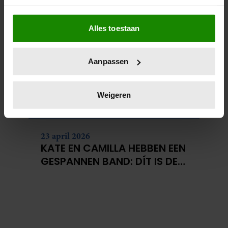
CATHERINE
Als u het toestaat, willen we ook graag:
Alles toestaan
Informatie verzamelen over uw geografische
locatie, die tot een paar meter nauwkeurig kan zijn
Uw apparaat identificeren door het actief te
Aanpassen
scannen op specifieke eigenschappen (fingerprinting)
Lees meer over hoe uw persoonlijke gegevens worden
verwerkt en stel uw voorkeuren in het
detailgedeelte
in.
Weigeren
U kunt uw toestemming op elk moment wijzigen of
intrekken in de Cookieverklaring.
23 april 2026
We gebruiken cookies om content en advertenties te
KATE EN CAMILLA HEBBEN EEN
personaliseren, om functies voor social media te bieden
GESPANNEN BAND: DÍT IS DE
en om ons websiteverkeer te analyseren. Ook delen we
REDEN
informatie over uw gebruik van onze site met onze
partners voor social media, adverteren en analyse. Deze
partners kunnen deze gegevens combineren met andere
informatie die u aan ze heeft verstrekt of die ze hebben
verzameld op basis van uw gebruik van hun services. U