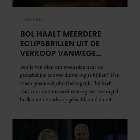
VRIENDIN
BOL HAALT MEERDERE
ECLIPSBRILLEN UIT DE
VERKOOP VANWEGE
TWIJFELS OVER VEILIGHEID
Ben je van plan om woensdag naar de
gedeeltelijke zonsverduistering te kijken? Dan
is een goede eclipsbril belangrijk. Bol heeft
vlak voor de zonsverduistering een twintigtal
brillen uit de verkoop gehaald, omdat niet
kon worden gegarandeerd dat ze aan de
veiligheidseisen voldoen.