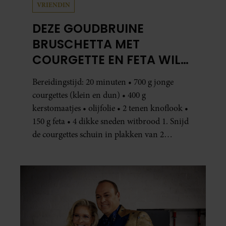
VRIENDIN
DEZE GOUDBRUINE
BRUSCHETTA MET
COURGETTE EN FETA WIL
JE METEEN MAKEN
Bereidingstijd: 20 minuten • 700 g jonge
courgettes (klein en dun) • 400 g
kerstomaatjes • olijfolie • 2 tenen knoflook •
150 g feta • 4 dikke sneden witbrood 1. Snijd
de courgettes schuin in plakken van 2
centimeter dik. Halveer de tomaatjes. Pel en
hak de knoflook. 2. Verhit een scheut olie
in…