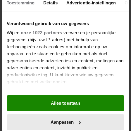
VERDWENEN WIEG TERUG
Toestemming
Details
Advertentie-instellingen
Ov
Verantwoord gebruik van uw gegevens
Wij en
onze 1022 partners
verwerken je persoonlijke
gegevens (bijv. uw IP-adres) met behulp van
technologieën zoals cookies om informatie op uw
apparaat op te slaan en te gebruiken met als doel
gepersonaliseerde advertenties en content, metingen aan
advertenties en content, inzicht in publiek en
productontwikkeling. U kunt kiezen wie uw gegevens
gebruikt en met welke doelen.
Als u het toestaat, willen we ook graag:
Alles toestaan
Informatie verzamelen over uw geografische
locatie, die tot een paar meter nauwkeurig kan zijn
Uw apparaat identificeren door het actief te
Aanpassen
scannen op specifieke eigenschappen (fingerprinting)