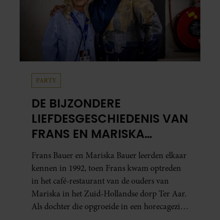
PARTY
DE BIJZONDERE
LIEFDESGESCHIEDENIS VAN
FRANS EN MARISKA
BAUER: OOK IN BED
Frans Bauer en Mariska Bauer leerden elkaar
ELKAARS EERSTE
kennen in 1992, toen Frans kwam optreden
in het café-restaurant van de ouders van
Mariska in het Zuid-Hollandse dorp Ter Aar.
Als dochter die opgroeide in een horecagezin
hielp Mariska vaak mee in de bediening.