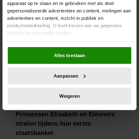
apparaat op te slaan en te gebruiken met als doel
gepersonaliseerde advertenties en content, metingen aan
advertenties en content, inzicht in publiek en
productontwikkeling. U kunt kiezen wie uw gegevens
gebruikt en met welke doelen.
Als u het toestaat, willen we ook graag:
Alles toestaan
Informatie verzamelen over uw geografische
locatie, die tot een paar meter nauwkeurig kan zijn
Uw apparaat identificeren door het actief te
Aanpassen
scannen op specifieke eigenschappen (fingerprinting)
Lees meer over hoe uw persoonlijke gegevens worden
verwerkt en stel uw voorkeuren in het
detailgedeelte
in.
Weigeren
U kunt uw toestemming op elk moment wijzigen of
intrekken in de Cookieverklaring.
We gebruiken cookies om content en advertenties te
personaliseren, om functies voor social media te bieden