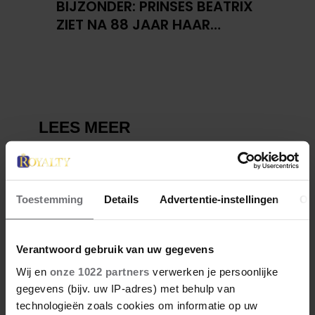
BIJZONDER: PRINSES BEATRIX
ZIET NA 88 JAAR HAAR
VERDWENEN WIEG TERUG
Toestemming
Details
Advertentie-instellingen
Ov
Verantwoord gebruik van uw gegevens
Wij en
onze 1022 partners
verwerken je persoonlijke
gegevens (bijv. uw IP-adres) met behulp van
technologieën zoals cookies om informatie op uw