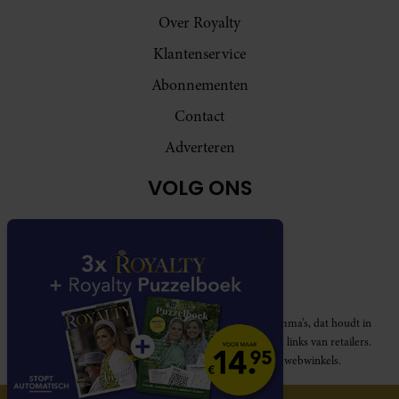
Over Royalty
Klantenservice
Abonnementen
Contact
Adverteren
VOLG ONS
Royalty participeert in diverse affiliate marketing programma’s, dat houdt in
dat Royalty commissies ontvangt voor aankopen middels links van retailers.
Deze website wordt niet gesponsord door de genoemde webwinkels.