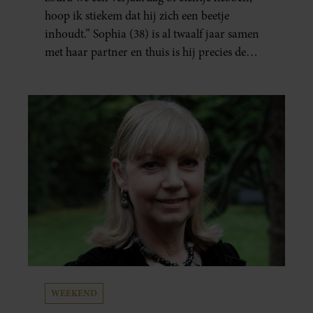
hoop ik stiekem dat hij zich een beetje
inhoudt.” Sophia (38) is al twaalf jaar samen
met haar partner en thuis is hij precies de
man op wie ze verliefd werd: lief, zorgzaam
en grappig. Toch merkt ze dat ze zich steeds
vaker schaamt zodra ze samen onder de
mensen zijn.
WEEKEND