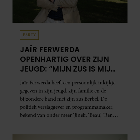
PARTY
JAÏR FERWERDA
OPENHARTIG OVER ZIJN
JEUGD: “MIJN ZUS IS MIJN
MORELE KOMPAS”
Jaïr Ferwerda heeft een persoonlijk inkijkje
gegeven in zijn jeugd, zijn familie en de
bijzondere band met zijn zus Berbel. De
politiek verslaggever en programmamaker,
bekend van onder meer ‘Jinek’, ‘Beau’, ‘Renze’,
‘Humberto’ en ‘RTL Tonight’, vertelt dat juist
zijn opvoeding de basis vormde voor zijn
carrière. Nog altijd kan hij voor advies bij