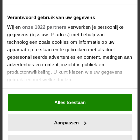
Verantwoord gebruik van uw gegevens
Wij en
onze 1022 partners
verwerken je persoonlijke
gegevens (bijv. uw IP-adres) met behulp van
1 augustus 2026
technologieën zoals cookies om informatie op uw
DIT IS DE FAVORIETE
apparaat op te slaan en te gebruiken met als doel
ZOMERVAKANTIEPLEK VAN DE
gepersonaliseerde advertenties en content, metingen aan
BELGISCHE KONINKLIJKE
advertenties en content, inzicht in publiek en
FAMILIE
productontwikkeling. U kunt kiezen wie uw gegevens
gebruikt en met welke doelen.
Als u het toestaat, willen we ook graag:
Alles toestaan
Informatie verzamelen over uw geografische
locatie, die tot een paar meter nauwkeurig kan zijn
Uw apparaat identificeren door het actief te
Aanpassen
scannen op specifieke eigenschappen (fingerprinting)
Lees meer over hoe uw persoonlijke gegevens worden