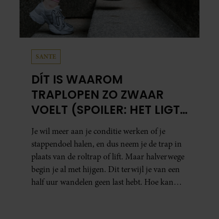
SANTE
DÍT IS WAAROM
TRAPLOPEN ZO ZWAAR
VOELT (SPOILER: HET LIGT
NIET AAN JE CONDITIE)
Je wil meer aan je conditie werken of je
stappendoel halen, en dus neem je de trap in
plaats van de roltrap of lift. Maar halverwege
begin je al met hijgen. Dit terwijl je van een
half uur wandelen geen last hebt. Hoe kan
dat?