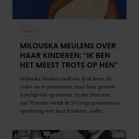
PARTY
MILOUSKA MEULENS OVER
HAAR KINDEREN: “IK BEN
HET MEEST TROTS OP HEN”
Milouska Meulens heeft een druk leven als
radio- en tv-presentator, maar haar grootste
trots ligt niet op televisie. In een interview
met Vriendin vertelt de 53-jarige presentatrice
openhartig over haar kinderen, ouder
worden en haar nieuwe kinderboek Chill.
Ook blikt ze terug op haar jeugd en deelt ze
welke levenslessen haar vandaag de dag het