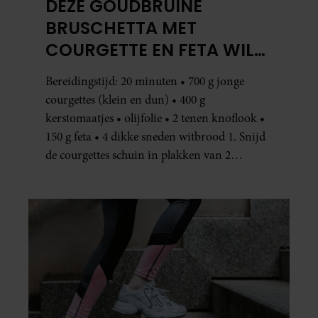
DEZE GOUDBRUINE
BRUSCHETTA MET
COURGETTE EN FETA WIL
JE METEEN MAKEN
Bereidingstijd: 20 minuten • 700 g jonge
courgettes (klein en dun) • 400 g
kerstomaatjes • olijfolie • 2 tenen knoflook •
150 g feta • 4 dikke sneden witbrood 1. Snijd
de courgettes schuin in plakken van 2
centimeter dik. Halveer de tomaatjes. Pel en
hak de knoflook. 2. Verhit een scheut olie
in…