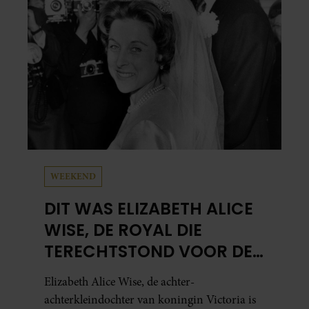
meest bezighouden.
WEEKEND
DIT WAS ELIZABETH ALICE
WISE, DE ROYAL DIE
TERECHTSTOND VOOR DE
DOOD VAN HAAR BABY
Elizabeth Alice Wise, de achter-
achterkleindochter van koningin Victoria is