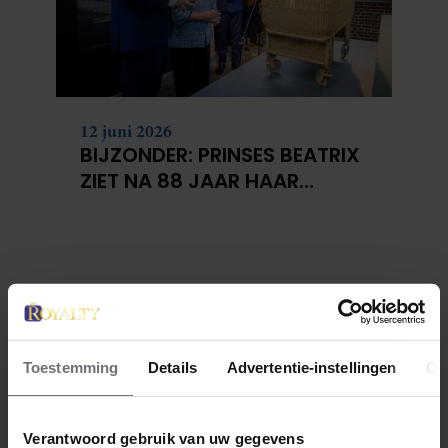
12 juni 2026
BIJZONDER: PRINSES BEATRIX
ZIET NA 88 JAAR HAAR
VERDWENEN WIEG TERUG
Toestemming
Details
Advertentie-instellingen
Ov
Verantwoord gebruik van uw gegevens