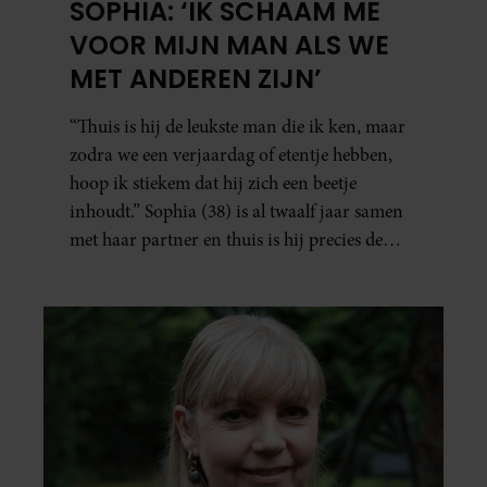
SOPHIA: ‘IK SCHAAM ME
VOOR MIJN MAN ALS WE
MET ANDEREN ZIJN’
“Thuis is hij de leukste man die ik ken, maar
zodra we een verjaardag of etentje hebben,
hoop ik stiekem dat hij zich een beetje
inhoudt.” Sophia (38) is al twaalf jaar samen
met haar partner en thuis is hij precies de
man op wie ze verliefd werd: lief, zorgzaam
en grappig. Toch merkt ze dat ze zich steeds
vaker schaamt zodra ze samen onder de
mensen zijn.