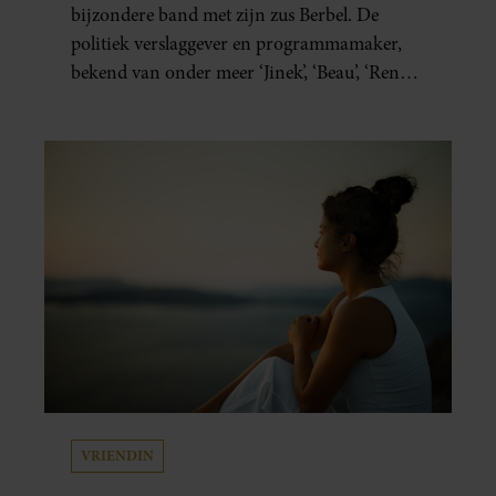
bijzondere band met zijn zus Berbel. De
politiek verslaggever en programmamaker,
bekend van onder meer ‘Jinek’, ‘Beau’, ‘Renze’,
‘Humberto’ en ‘RTL Tonight’, vertelt dat juist
zijn opvoeding de basis vormde voor zijn
carrière. Nog altijd kan hij voor advies bij
zijn zus terecht.
VRIENDIN