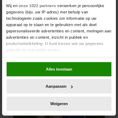
Wij en
onze 1022 partners
verwerken je persoonlijke
gegevens (bijv. uw IP-adres) met behulp van
technologieën zoals cookies om informatie op uw
apparaat op te slaan en te gebruiken met als doel
gepersonaliseerde advertenties en content, metingen aan
advertenties en content, inzicht in publiek en
productontwikkeling. U kunt kiezen wie uw gegevens
gebruikt en met welke doelen.
Als u het toestaat, willen we ook graag:
Alles toestaan
Informatie verzamelen over uw geografische
locatie, die tot een paar meter nauwkeurig kan zijn
Uw apparaat identificeren door het actief te
Aanpassen
scannen op specifieke eigenschappen (fingerprinting)
Lees meer over hoe uw persoonlijke gegevens worden
verwerkt en stel uw voorkeuren in het
detailgedeelte
in.
Weigeren
U kunt uw toestemming op elk moment wijzigen of
intrekken in de Cookieverklaring.