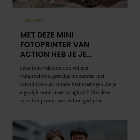
VRIENDIN
MET DEZE MINI
FOTOPRINTER VAN
ACTION HEB JE JE
FAVORIETE FOTO’S BINNEN
Staat jouw telefoon ook vol met
ÉÉN MINUUT IN HANDEN
vakantiefoto’s, gezellige momenten met
vriendinnen en andere herinneringen die je
eigenlijk nooit meer terugkijkt? Met deze
mini fotoprinter van Action geef je ze
eindelijk een plekje buiten je camerarol. En
het leuke: binnen één minuut heb je jouw foto
al in handen.