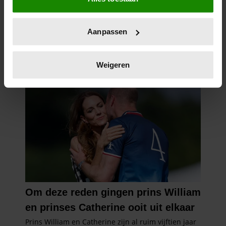
Informatie verzamelen over uw geografische
locatie, die tot een paar meter nauwkeurig kan zijn
Uw apparaat identificeren door het actief te
Aanpassen
scannen op specifieke eigenschappen (fingerprinting)
Lees meer over hoe uw persoonlijke gegevens worden
verwerkt en stel uw voorkeuren in het
detailgedeelte
in.
Weigeren
U kunt uw toestemming op elk moment wijzigen of
intrekken in de Cookieverklaring.
We gebruiken cookies om content en advertenties te
personaliseren, om functies voor social media te bieden
en om ons websiteverkeer te analyseren. Ook delen we
informatie over uw gebruik van onze site met onze
partners voor social media, adverteren en analyse. Deze
partners kunnen deze gegevens combineren met andere
informatie die u aan ze heeft verstrekt of die ze hebben
verzameld op basis van uw gebruik van hun services. U
gaat akkoord met onze cookies als u onze website blijft
gebruiken.