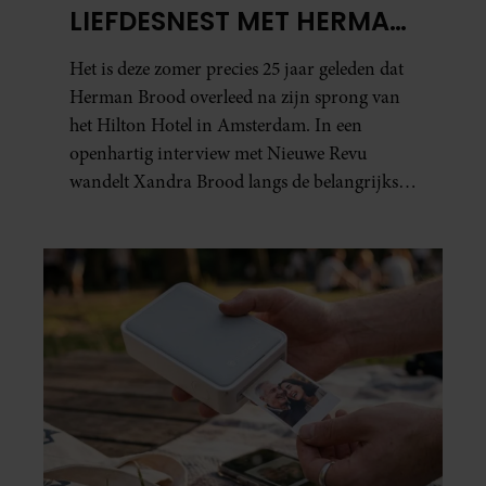
LIEFDESNEST MET HERMAN
BROOD: “HIER IS LOLA
Het is deze zomer precies 25 jaar geleden dat
GEBOREN”
Herman Brood overleed na zijn sprong van
het Hilton Hotel in Amsterdam. In een
openhartig interview met Nieuwe Revu
wandelt Xandra Brood langs de belangrijkste
plekken uit hun gezamenlijke verleden.
Vooral de woning aan de Lange
Leidsedwarsstraat roept een stortvloed aan
herinneringen op. Daar begon hun leven
samen en werd dochter Lola geboren.