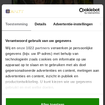
Toestemming
Details
Advertentie-instellingen
Ov
Verantwoord gebruik van uw gegevens
Wij en
onze 1022 partners
verwerken je persoonlijke
gegevens (bijv. uw IP-adres) met behulp van
technologieën zoals cookies om informatie op uw
apparaat op te slaan en te gebruiken met als doel
gepersonaliseerde advertenties en content, metingen aan
advertenties en content, inzicht in publiek en
productontwikkeling. U kunt kiezen wie uw gegevens
gebruikt en met welke doelen.
Als u het toestaat, willen we ook graag:
Alles toestaan