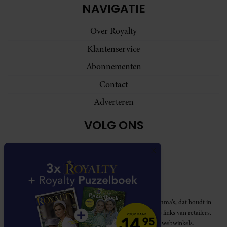
NAVIGATIE
Over Royalty
Klantenservice
Abonnementen
Contact
Adverteren
VOLG ONS
Royalty participeert in diverse affiliate marketing programma’s, dat houdt in
dat Royalty commissies ontvangt voor aankopen middels links van retailers.
Deze website wordt niet gesponsord door de genoemde webwinkels.