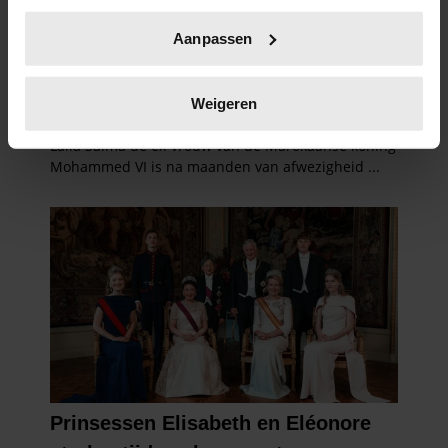
Uw apparaat identificeren door het actief te
Aanpassen
scannen op specifieke eigenschappen (fingerprinting)
Lees meer over hoe uw persoonlijke gegevens worden
verwerkt en stel uw voorkeuren in het
detailgedeelte
in.
Weigeren
U kunt uw toestemming op elk moment wijzigen of
intrekken in de Cookieverklaring.
We gebruiken cookies om content en advertenties te
personaliseren, om functies voor social media te bieden
en om ons websiteverkeer te analyseren. Ook delen we
informatie over uw gebruik van onze site met onze
partners voor social media, adverteren en analyse. Deze
partners kunnen deze gegevens combineren met andere
informatie die u aan ze heeft verstrekt of die ze hebben
verzameld op basis van uw gebruik van hun services. U
gaat akkoord met onze cookies als u onze website blijft
gebruiken.