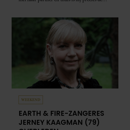
man op wie ze verliefd werd: lief, zorgzaam
en grappig. Toch merkt ze dat ze zich steeds
vaker schaamt zodra ze samen onder de
mensen zijn.
WEEKEND
EARTH & FIRE-ZANGERES
JERNEY KAAGMAN (79)