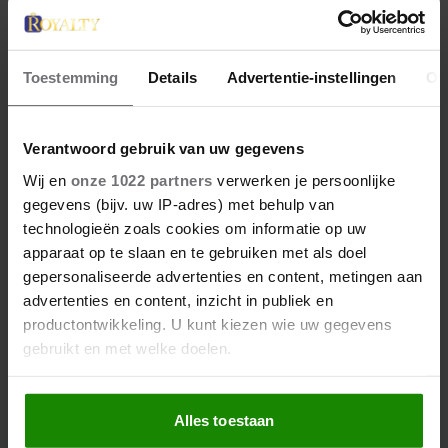
Toestemming
Details
Advertentie-instellingen
Ov
23 april 2026
KATE EN CAMILLA HEBBEN EEN
GESPANNEN BAND: DÍT IS DE
Verantwoord gebruik van uw gegevens
REDEN
Wij en
onze 1022 partners
verwerken je persoonlijke
gegevens (bijv. uw IP-adres) met behulp van
technologieën zoals cookies om informatie op uw
apparaat op te slaan en te gebruiken met als doel
gepersonaliseerde advertenties en content, metingen aan
advertenties en content, inzicht in publiek en
productontwikkeling. U kunt kiezen wie uw gegevens
gebruikt en met welke doelen.
Als u het toestaat, willen we ook graag:
Alles toestaan
Informatie verzamelen over uw geografische
locatie, die tot een paar meter nauwkeurig kan zijn