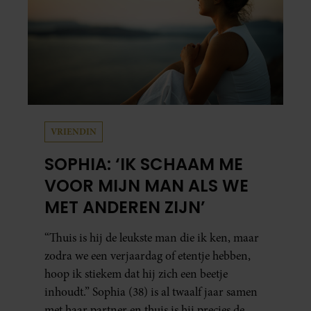
VRIENDIN
SOPHIA: ‘IK SCHAAM ME
VOOR MIJN MAN ALS WE
MET ANDEREN ZIJN’
“Thuis is hij de leukste man die ik ken, maar
zodra we een verjaardag of etentje hebben,
hoop ik stiekem dat hij zich een beetje
inhoudt.” Sophia (38) is al twaalf jaar samen
met haar partner en thuis is hij precies de