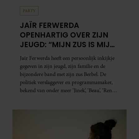
PARTY
JAÏR FERWERDA
OPENHARTIG OVER ZIJN
JEUGD: “MIJN ZUS IS MIJN
MORELE KOMPAS”
Jaïr Ferwerda heeft een persoonlijk inkijkje
gegeven in zijn jeugd, zijn familie en de
bijzondere band met zijn zus Berbel. De
politiek verslaggever en programmamaker,
bekend van onder meer ‘Jinek’, ‘Beau’, ‘Renze’,
‘Humberto’ en ‘RTL Tonight’, vertelt dat juist
zijn opvoeding de basis vormde voor zijn
carrière. Nog altijd kan hij voor advies bij
zijn zus terecht.