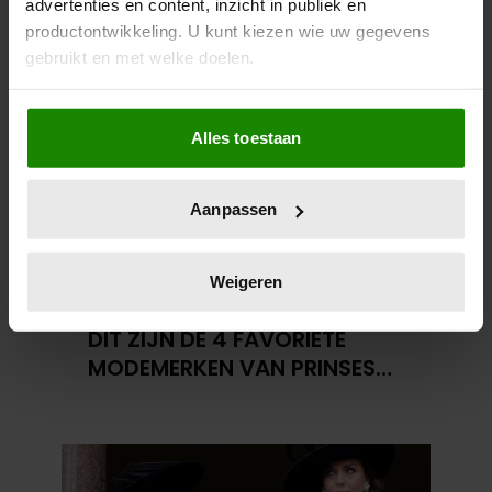
advertenties en content, inzicht in publiek en
BELGISCHE KONINKLIJKE
productontwikkeling. U kunt kiezen wie uw gegevens
FAMILIE
gebruikt en met welke doelen.
Als u het toestaat, willen we ook graag:
Alles toestaan
Informatie verzamelen over uw geografische
locatie, die tot een paar meter nauwkeurig kan zijn
Uw apparaat identificeren door het actief te
Aanpassen
scannen op specifieke eigenschappen (fingerprinting)
Lees meer over hoe uw persoonlijke gegevens worden
verwerkt en stel uw voorkeuren in het
detailgedeelte
in.
Weigeren
U kunt uw toestemming op elk moment wijzigen of
28 april 2026
intrekken in de Cookieverklaring.
DIT ZIJN DE 4 FAVORIETE
MODEMERKEN VAN PRINSES
We gebruiken cookies om content en advertenties te
CATHERINE
personaliseren, om functies voor social media te bieden
en om ons websiteverkeer te analyseren. Ook delen we
informatie over uw gebruik van onze site met onze
partners voor social media, adverteren en analyse. Deze