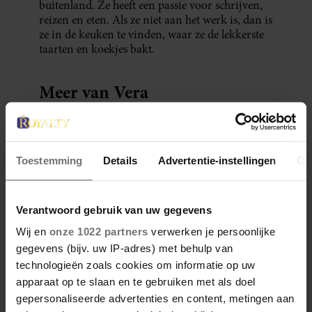
buitenland. Ze heeft een passie voor schrijven,
reizen en eten. Als ze niet aan het werk is, dan is
ze in de keuken te vinden, waar ze de lekkerste
taarten en koekjes bakt.
Meer van Vera
Toestemming
Details
Advertentie-instellingen
Ov
Verantwoord gebruik van uw gegevens
Wij en
onze 1022 partners
verwerken je persoonlijke
gegevens (bijv. uw IP-adres) met behulp van
technologieën zoals cookies om informatie op uw
1 augustus 2026
apparaat op te slaan en te gebruiken met als doel
DIT IS DE FAVORIETE
gepersonaliseerde advertenties en content, metingen aan
ZOMERVAKANTIEPLEK VAN DE