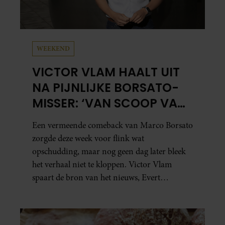
WEEKEND
VICTOR VLAM HAALT UIT
NA PIJNLIJKE BORSATO-
MISSER: ‘VAN SCOOP VAN
HET JAAR NAAR ZEPERD
Een vermeende comeback van Marco Borsato
VAN HET JAAR’
zorgde deze week voor flink wat
opschudding, maar nog geen dag later bleek
het verhaal niet te kloppen. Victor Vlam
spaart de bron van het nieuws, Evert
Santegoeds, vervolgens bepaald niet.