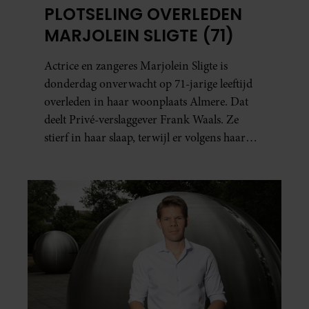
PLOTSELING OVERLEDEN
MARJOLEIN SLIGTE (71)
Actrice en zangeres Marjolein Sligte is
donderdag onverwacht op 71-jarige leeftijd
overleden in haar woonplaats Almere. Dat
deelt Privé-verslaggever Frank Waals. Ze
stierf in haar slaap, terwijl er volgens haar
familie geen signalen waren dat haar
gezondheid achteruitging.