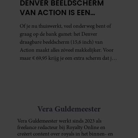
DENVER BEELDSCHERM
VAN ACTION IS EEN
GAMECHANGER VOOR
Of je nu thuiswerkt, veel onderweg bent of
THUISWERKERS ÉN BINGE-
graag op de bank gamet: het Denver
WATCHERS
draagbare beeldscherm (15,6 inch) van
Action maakt alles zóveel makkelijker. Voor
maar € 69,95 krijg je een extra scherm dat je
letterlijk overal mee naartoe kunt nemen…
en dat is in tijden van hybride werken echt
geen overbodige luxe.
Vera Guldemeester
Vera Guldemeester werkt sinds 2023 als
freelance redacteur bij Royalty Online en
creëert content over royals in het binnen- en