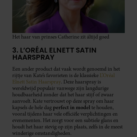
Het haar van prinses Catherine zit áltijd goed
3. L’ORÉAL ELNETT SATIN
HAARSPRAY
Een ander product dat vaak wordt genoemd in het
rijtje van Kate’s favorieten is de klassieke
L’Oréal
Elnett Satin Haarspray
. Deze haarspray is
wereldwijd populair vanwege zijn langdurige
houdbaarheid zonder dat het haar stijf of zwaar
aanvoelt. Kate vertrouwt op deze spray om haar
perfect in model
kapsels de hele dag
te houden,
vooral tijdens haar vele officiële verplichtingen en
evenementen. Het zorgt voor een subtiele glans en
houdt het haar stevig op zijn plaats, zelfs in de meest
winderige omstandigheden.