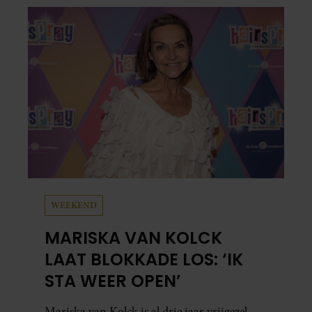
media deelt Sylvie Meis prachtige foto’s van de
zonovergoten bestemming én vertelt ze hoe
bijzonder de reis voor haar is geweest.
WEEKEND
MARISKA VAN KOLCK
LAAT BLOKKADE LOS: ‘IK
STA WEER OPEN’
Mariska van Kolck is al drie jaar vrijgezel.