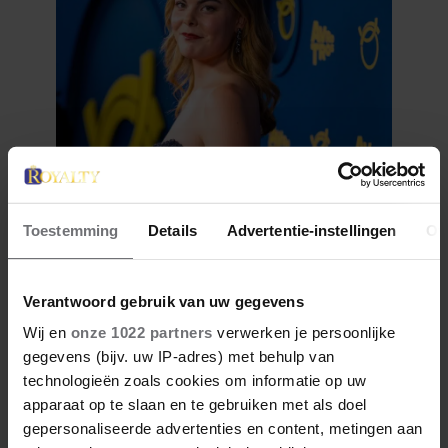
28 april 2026
DÍT ZIJN FAVORIETE
Toestemming
Details
Advertentie-instellingen
Ov
RESTAURANTS VAN ELOISE
Verantwoord gebruik van uw gegevens
Wij en
onze 1022 partners
verwerken je persoonlijke
gegevens (bijv. uw IP-adres) met behulp van
technologieën zoals cookies om informatie op uw
apparaat op te slaan en te gebruiken met als doel
gepersonaliseerde advertenties en content, metingen aan