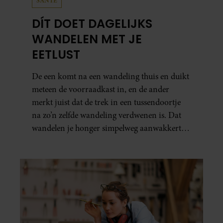
SANTE
DÍT DOET DAGELIJKS
WANDELEN MET JE
EETLUST
De een komt na een wandeling thuis en duikt
meteen de voorraadkast in, en de ander
merkt juist dat de trek in een tussendoortje
na zo’n zelfde wandeling verdwenen is. Dat
wandelen je honger simpelweg aanwakkert,
blijkt uit onderzoek een stuk te kort door de
bocht. Er gebeurt iets veel interessanters.