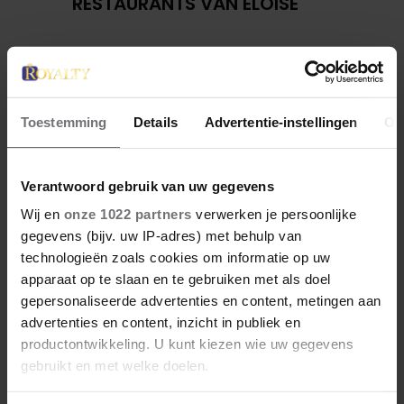
RESTAURANTS VAN ELOISE
Toestemming
Details
Advertentie-instellingen
Ov
Verantwoord gebruik van uw gegevens
Wij en
onze 1022 partners
verwerken je persoonlijke
gegevens (bijv. uw IP-adres) met behulp van
technologieën zoals cookies om informatie op uw
27 april 2026
apparaat op te slaan en te gebruiken met als doel
KONING WILLEM-ALEXANDER
gepersonaliseerde advertenties en content, metingen aan
JARIG: ZIJN MOOISTE
advertenties en content, inzicht in publiek en
PORTRETTEN DOOR DE JAREN
productontwikkeling. U kunt kiezen wie uw gegevens
HEEN
gebruikt en met welke doelen.