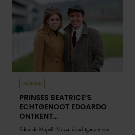
al in handen.
WEEKEND
PRINSES BEATRICE’S
ECHTGENOOT EDOARDO
ONTKENT
HUWELIJKSPROBLEMEN
Edoardo Mapelli Mozzi, de echtgenoot van