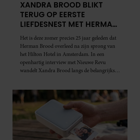
XANDRA BROOD BLIKT
TERUG OP EERSTE
LIEFDESNEST MET HERMAN
BROOD: “HIER IS LOLA
Het is deze zomer precies 25 jaar geleden dat
GEBOREN”
Herman Brood overleed na zijn sprong van
het Hilton Hotel in Amsterdam. In een
openhartig interview met Nieuwe Revu
wandelt Xandra Brood langs de belangrijkste
plekken uit hun gezamenlijke verleden.
Vooral de woning aan de Lange
Leidsedwarsstraat roept een stortvloed aan
herinneringen op. Daar begon hun leven
samen en werd dochter Lola geboren.