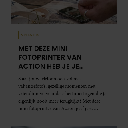
VRIENDIN
MET DEZE MINI
FOTOPRINTER VAN
ACTION HEB JE JE
FAVORIETE FOTO’S BINNEN
Staat jouw telefoon ook vol met
ÉÉN MINUUT IN HANDEN
vakantiefoto’s, gezellige momenten met
vriendinnen en andere herinneringen die je
eigenlijk nooit meer terugkijkt? Met deze
mini fotoprinter van Action geef je ze
eindelijk een plekje buiten je camerarol. En
het leuke: binnen één minuut heb je jouw foto