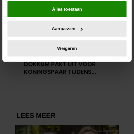
Als u het toestaat, willen we ook graag:
Alles toestaan
Informatie verzamelen over uw geografische
locatie, die tot een paar meter nauwkeurig kan zijn
Uw apparaat identificeren door het actief te
Aanpassen
scannen op specifieke eigenschappen (fingerprinting)
Lees meer over hoe uw persoonlijke gegevens worden
verwerkt en stel uw voorkeuren in het
detailgedeelte
in.
Weigeren
U kunt uw toestemming op elk moment wijzigen of
27 april 2026
intrekken in de Cookieverklaring.
DOKKUM PAKT UIT VOOR
KONINGSPAAR TIJDENS
We gebruiken cookies om content en advertenties te
KONINGSDAG 2026
personaliseren, om functies voor social media te bieden
en om ons websiteverkeer te analyseren. Ook delen we
informatie over uw gebruik van onze site met onze
partners voor social media, adverteren en analyse. Deze
partners kunnen deze gegevens combineren met andere
informatie die u aan ze heeft verstrekt of die ze hebben
verzameld op basis van uw gebruik van hun services. U
gaat akkoord met onze cookies als u onze website blijft