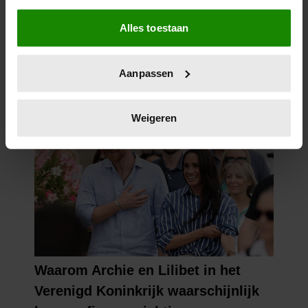
Als u het toestaat, willen we ook graag:
Alles toestaan
Informatie verzamelen over uw geografische
locatie, die tot een paar meter nauwkeurig kan zijn
Uw apparaat identificeren door het actief te
Aanpassen
scannen op specifieke eigenschappen (fingerprinting)
Lees meer over hoe uw persoonlijke gegevens worden
verwerkt en stel uw voorkeuren in het
detailgedeelte
in.
Weigeren
U kunt uw toestemming op elk moment wijzigen of
intrekken in de Cookieverklaring.
We gebruiken cookies om content en advertenties te
personaliseren, om functies voor social media te bieden
en om ons websiteverkeer te analyseren. Ook delen we
informatie over uw gebruik van onze site met onze
partners voor social media, adverteren en analyse. Deze
partners kunnen deze gegevens combineren met andere
informatie die u aan ze heeft verstrekt of die ze hebben
verzameld op basis van uw gebruik van hun services. U