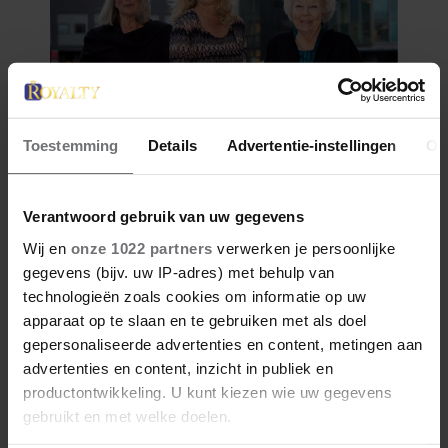
Toestemming
Details
Advertentie-instellingen
Ov
Verantwoord gebruik van uw gegevens
Wij en
onze 1022 partners
verwerken je persoonlijke
gegevens (bijv. uw IP-adres) met behulp van
technologieën zoals cookies om informatie op uw
apparaat op te slaan en te gebruiken met als doel
gepersonaliseerde advertenties en content, metingen aan
advertenties en content, inzicht in publiek en
productontwikkeling. U kunt kiezen wie uw gegevens
gebruikt en met welke doelen.