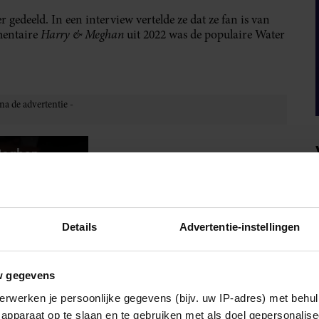
gedeeld. In een interview vertelde ze dat ze fan is van
Harry & Meghan
mentaire
uit 2022 was de populaire Water
Details
Advertentie-instellingen
w gegevens
erwerken je persoonlijke gegevens (bijv. uw IP-adres) met behul
apparaat op te slaan en te gebruiken met als doel gepersonalise