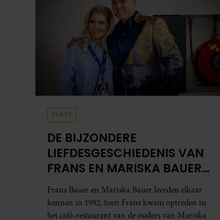
PARTY
DE BIJZONDERE
LIEFDESGESCHIEDENIS VAN
FRANS EN MARISKA BAUER:
OOK IN BED ELKAARS
Frans Bauer en Mariska Bauer leerden elkaar
EERSTE
kennen in 1992, toen Frans kwam optreden in
het café-restaurant van de ouders van Mariska