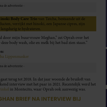
inoki Body Care Trio
van Tatcha, bestaande uit de
ten, verrijkt met hinoki, een Japanse cipres, zijn
 langdurig te hydrateren.
uurd door mijn buurvrouw Meghan,” zei Oprah over het
 deze body wash, olie en melk bij het bad zien staan.”
en:
cha Lippenmasker
aat terug tot 2018. In dat jaar woonde de bruiloft van
end interview met het paar in 2021. Recentelijk werd het
inkel
in Montecito, waar Oprah ook aanwezig was.
HAN BRIEF NA INTERVIEW BIJ