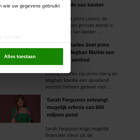
en wie uw gegevens gebruikt
g kan zijn
erprinting)
t
detailgedeelte
in. U kunt uw
Alles toestaan
 media te bieden en om ons
ze partners voor social
nformatie die u aan ze heeft
oord met onze cookies als u