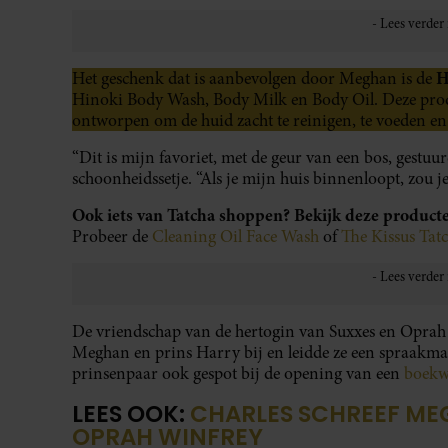
H
Het geschenk dat is aanbevolgen door Meghan is de
Hinoki Body Wash, Body Milk en Body Oil. Deze produc
ontworpen om de huid zacht te reinigen, te voeden en
“Dit is mijn favoriet, met de geur van een bos, gest
schoonheidssetje. “Als je mijn huis binnenloopt, zou je
Ook iets van Tatcha shoppen? Bekijk deze product
Probeer de
Cleaning Oil Face Wash
of
The Kissus Tat
De vriendschap van de hertogin van Suxxes en Oprah g
Meghan en prins Harry bij en leidde ze een spraakmak
prinsenpaar ook gespot bij de opening van een
boekw
LEES OOK:
CHARLES SCHREEF MEG
OPRAH WINFREY