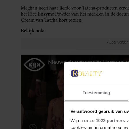
Meghan heeft haar liefde voor Tatcha-producten eerder 
het Rice Enzyme Powder van het merk,en in de docu
Cream van Tatcha kort te zien.
Bekijk ook:
Toestemming
Verantwoord gebruik van u
Wij en
onze 1022 partners
v
cookies om informatie op uw 