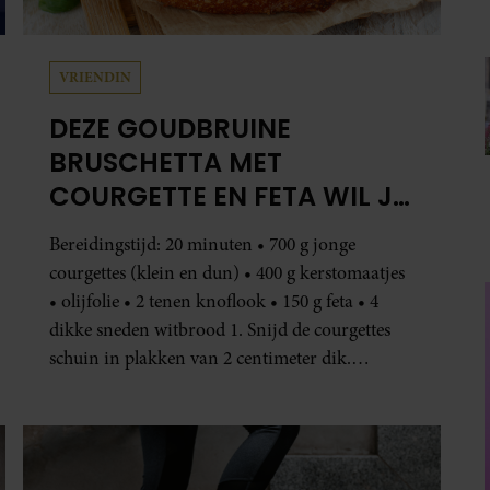
VRIENDIN
DEZE GOUDBRUINE
BRUSCHETTA MET
COURGETTE EN FETA WIL JE
METEEN MAKEN
Bereidingstijd: 20 minuten • 700 g jonge
courgettes (klein en dun) • 400 g kerstomaatjes
• olijfolie • 2 tenen knoflook • 150 g feta • 4
dikke sneden witbrood 1. Snijd de courgettes
schuin in plakken van 2 centimeter dik.
Halveer de tomaatjes. Pel en hak de knoflook. 2.
Verhit een scheut olie in…