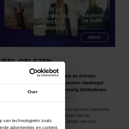
Over
p van technologieën zoals
erde advertenties en content,