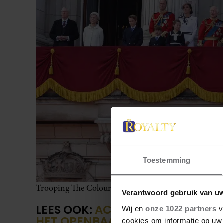
Toestemming
Trooping The Colour 2024
Verantwoord gebruik van u
LEES OOK:
ACTUEEL: PRINSES CA
Wij en
onze 1022 partners
v
HET OPENBAAR TIJDENS TROOPI
cookies om informatie op uw 