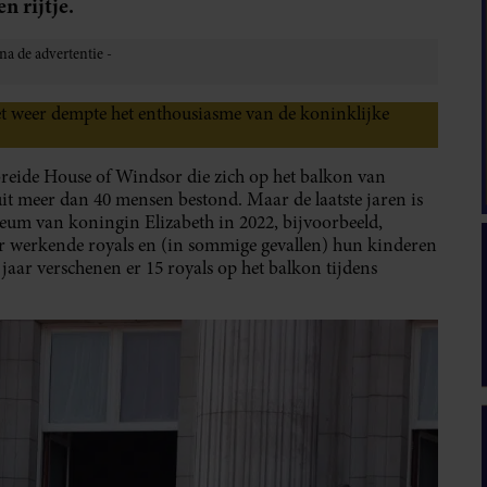
n rijtje.
et weer dempte het enthousiasme van de koninklijke
breide House of Windsor die zich op het balkon van
 meer dan 40 mensen bestond. Maar de laatste jaren is
eum van koningin Elizabeth in 2022, bijvoorbeeld,
or werkende royals en (in sommige gevallen) hun kinderen
aar verschenen er 15 royals op het balkon tijdens