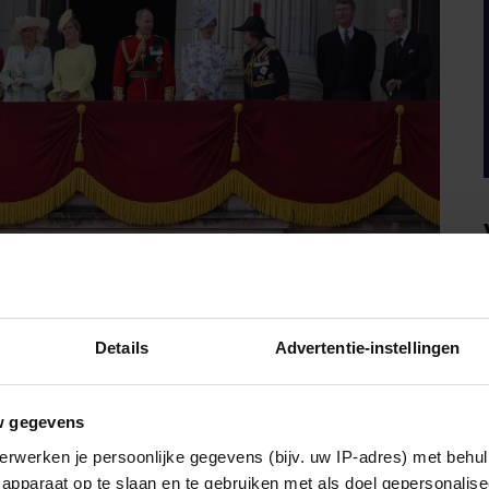
Details
Advertentie-instellingen
w gegevens
THERINE VOOR HET EERST WEER IN
erwerken je persoonlijke gegevens (bijv. uw IP-adres) met behul
NG THE COLOUR
apparaat op te slaan en te gebruiken met als doel gepersonalise