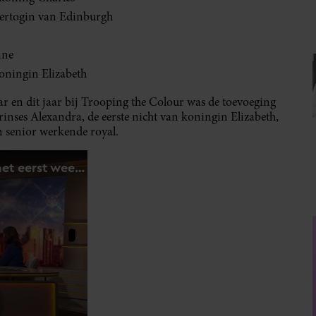
hertogin van Edinburgh
nne
koningin Elizabeth
aar en dit jaar bij Trooping the Colour was de toevoeging
inses Alexandra, de eerste nicht van koningin Elizabeth,
en senior werkende royal.