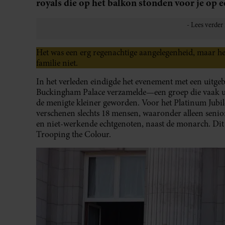
royals die op het balkon stonden voor je op ee
Het was een erg regenachtige aangelegenheid, maar h
familie niet.
In het verleden eindigde het evenement met een uitge
Buckingham Palace verzamelde—een groep die vaak uit
de menigte kleiner geworden. Voor het Platinum Jubil
verschenen slechts 18 mensen, waaronder alleen seni
en niet-werkende echtgenoten, naast de monarch. Dit j
Trooping the Colour.