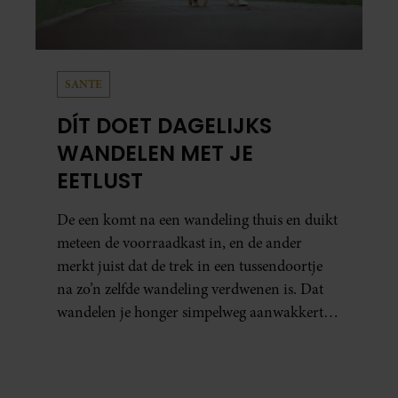
SANTE
DÍT DOET DAGELIJKS
WANDELEN MET JE
EETLUST
De een komt na een wandeling thuis en duikt
meteen de voorraadkast in, en de ander
merkt juist dat de trek in een tussendoortje
na zo’n zelfde wandeling verdwenen is. Dat
wandelen je honger simpelweg aanwakkert,
blijkt uit onderzoek een stuk te kort door de
bocht. Er gebeurt iets veel interessanters.