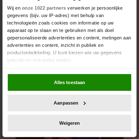
Wij en
onze 1022 partners
verwerken je persoonlijke
gegevens (bijv. uw IP-adres) met behulp van
technologieën zoals cookies om informatie op uw
apparaat op te slaan en te gebruiken met als doel
gepersonaliseerde advertenties en content, metingen aan
advertenties en content, inzicht in publiek en
productontwikkeling. U kunt kiezen wie uw gegevens
gebruikt en met welke doelen.
Als u het toestaat, willen we ook graag:
Alles toestaan
Informatie verzamelen over uw geografische
locatie, die tot een paar meter nauwkeurig kan zijn
Uw apparaat identificeren door het actief te
Aanpassen
scannen op specifieke eigenschappen (fingerprinting)
Lees meer over hoe uw persoonlijke gegevens worden
verwerkt en stel uw voorkeuren in het
detailgedeelte
in.
Weigeren
U kunt uw toestemming op elk moment wijzigen of
intrekken in de Cookieverklaring.