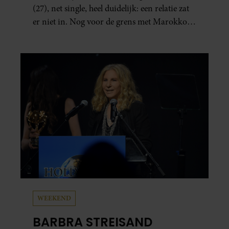
(27), net single, heel duidelijk: een relatie zat
er niet in. Nog voor de grens met Marokko
waren zij en Tobias (33) een stel. O en van dat
jaartje reizen maakten ze meteen maar even
drie jaar. “Ik had zo stellig gezegd: dit wordt
niets!”
WEEKEND
BARBRA STREISAND