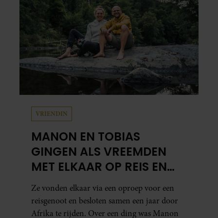
VRIENDIN
MANON EN TOBIAS
GINGEN ALS VREEMDEN
MET ELKAAR OP REIS EN
ZIJN NU EEN STEL: ‘IK ZEI
Ze vonden elkaar via een oproep voor een
NOG: DIT WORDT NIETS!’
reisgenoot en besloten samen een jaar door
Afrika te rijden. Over een ding was Manon