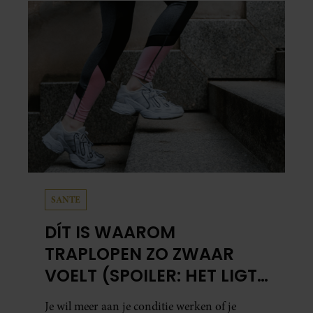
in…
SANTE
DÍT IS WAAROM
TRAPLOPEN ZO ZWAAR
VOELT (SPOILER: HET LIGT
NIET AAN JE CONDITIE)
Je wil meer aan je conditie werken of je