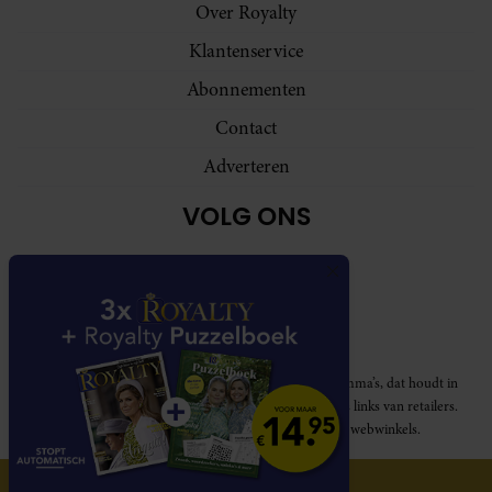
Over Royalty
Klantenservice
Abonnementen
Contact
Adverteren
VOLG ONS
Royalty participeert in diverse affiliate marketing programma’s, dat houdt in
dat Royalty commissies ontvangt voor aankopen middels links van retailers.
Deze website wordt niet gesponsord door de genoemde webwinkels.
© 2026 Royalty Online