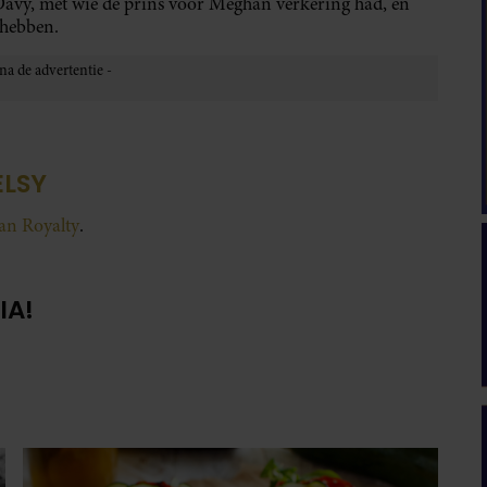
avy, met wie de prins voor Meghan verkering had, en
 hebben.
ELSY
van Royalty
.
IA!