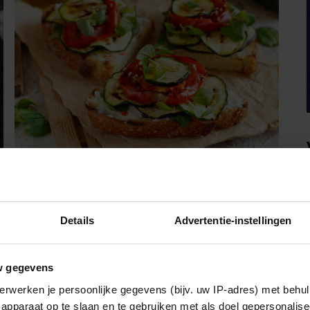
VRIENDIN
DEZE GOUDBRUINE
Details
Advertentie-instellingen
BRUSCHETTA MET
COURGETTE EN FETA WIL JE
w gegevens
METEEN MAKEN
Bereidingstijd: 20 minuten • 700 g jonge
erwerken je persoonlijke gegevens (bijv. uw IP-adres) met behul
courgettes (klein en dun) • 400 g kerstomaatjes
apparaat op te slaan en te gebruiken met als doel gepersonalise