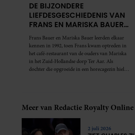
DE BIJZONDERE
LIEFDESGESCHIEDENIS VAN
FRANS EN MARISKA BAUER:
OOK IN BED ELKAARS
Frans Bauer en Mariska Bauer leerden elkaar
EERSTE
kennen in 1992, toen Frans kwam optreden in
het café-restaurant van de ouders van Mariska
in het Zuid-Hollandse dorp Ter Aar. Als
dochter die opgroeide in een horecagezin hielp
Mariska vaak mee in de bediening.
Meer van Redactie Royalty Online
2 juli 2026